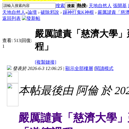
搜索
熱搜:
天地自然人
張開基
搜索
天地自然人
»
論壇
›
破除邪說
›
踢神打鬼K神棍
›
嚴厲譴責「慈濟
返回列表
嚴厲譴責「慈濟大學」
查看:
513
|
回復:
程」
1
[複製鏈接]
發表於 2026-6-3 12:06:25
|
顯示全部樓層
|
閱讀模式
本帖最後由 阿倫 於 2026-
嚴厲譴責「慈濟大學」