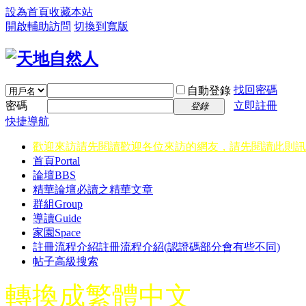
設為首頁
收藏本站
開啟輔助訪問
切換到寬版
找回密碼
自動登錄
密碼
立即註冊
登錄
快捷導航
歡迎來訪請先閱讀
歡迎各位來訪的網友，請先閱讀此則訊
首頁
Portal
論壇
BBS
精華
論壇必讀之精華文章
群組
Group
導讀
Guide
家園
Space
註冊流程介紹
註冊流程介紹(認證碼部分會有些不同)
帖子高級搜索
轉換成繁體中文