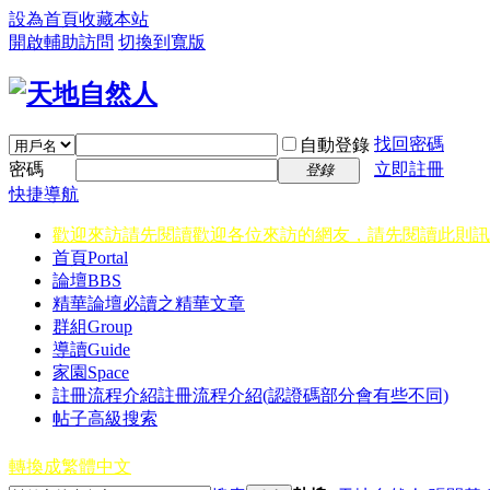
設為首頁
收藏本站
開啟輔助訪問
切換到寬版
找回密碼
自動登錄
密碼
立即註冊
登錄
快捷導航
歡迎來訪請先閱讀
歡迎各位來訪的網友，請先閱讀此則訊
首頁
Portal
論壇
BBS
精華
論壇必讀之精華文章
群組
Group
導讀
Guide
家園
Space
註冊流程介紹
註冊流程介紹(認證碼部分會有些不同)
帖子高級搜索
轉換成繁體中文