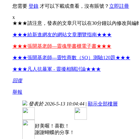
您需要
登錄
才可以下載或查看，沒有賬號？
立即註冊
x
★★★請注意，發表的文章只可以在30分鐘以內修改與編
★★★給新進網友的網站文章瀏覽指南★★★
★★★張開基老師---靈魂學書櫃電子書★★★
★★★張開基老師---靈性商數（SQ）測驗120題★★★
★★★凡人抗暴軍 - 靈擾相關討論★★★
回復
舉報
發表於 2026-5-13 10:04:44
|
顯示全部樓層
好美喔！喜歡！
謝謝蝴蝶的分享！