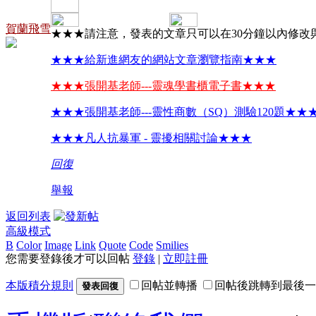
賀蘭飛雪
★★★請注意，發表的文章只可以在30分鐘以內修改
★★★給新進網友的網站文章瀏覽指南★★★
★★★張開基老師---靈魂學書櫃電子書★★★
★★★張開基老師---靈性商數（SQ）測驗120題★★
★★★凡人抗暴軍 - 靈擾相關討論★★★
回復
舉報
返回列表
高級模式
B
Color
Image
Link
Quote
Code
Smilies
您需要登錄後才可以回帖
登錄
|
立即註冊
本版積分規則
回帖並轉播
回帖後跳轉到最後一
發表回復