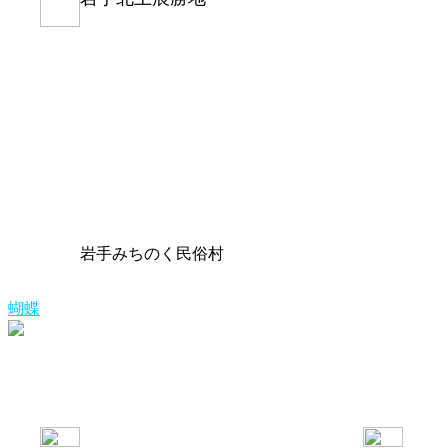
岩手みちのく民俗村
蝴蝶