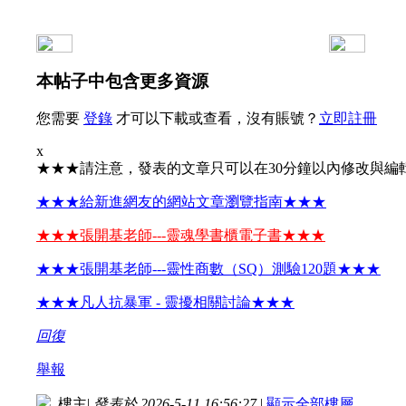
本帖子中包含更多資源
您需要
登錄
才可以下載或查看，沒有賬號？
立即註冊
x
★★★請注意，發表的文章只可以在30分鐘以內修改與編
★★★給新進網友的網站文章瀏覽指南★★★
★★★張開基老師---靈魂學書櫃電子書★★★
★★★張開基老師---靈性商數（SQ）測驗120題★★★
★★★凡人抗暴軍 - 靈擾相關討論★★★
回復
舉報
樓主
|
發表於 2026-5-11 16:56:27
|
顯示全部樓層