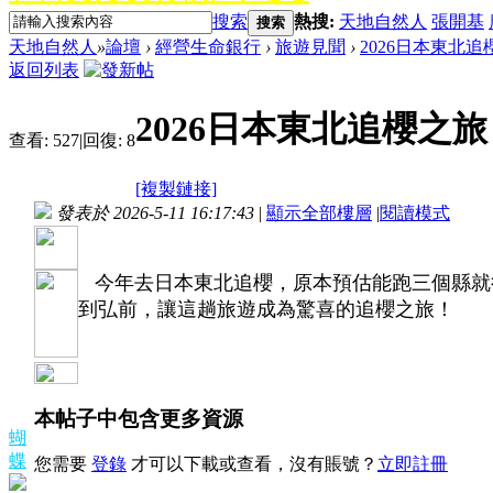
搜索
熱搜:
天地自然人
張開基
搜索
天地自然人
»
論壇
›
經營生命銀行
›
旅遊見聞
›
2026日本東北追
返回列表
2026日本東北追櫻之旅
查看:
527
|
回復:
8
[複製鏈接]
發表於 2026-5-11 16:17:43
|
顯示全部樓層
|
閱讀模式
今年去日本東北追櫻，原本預估能跑三個縣就
到弘前，讓這趟旅遊成為驚喜的追櫻之旅！
本帖子中包含更多資源
蝴
蝶
您需要
登錄
才可以下載或查看，沒有賬號？
立即註冊