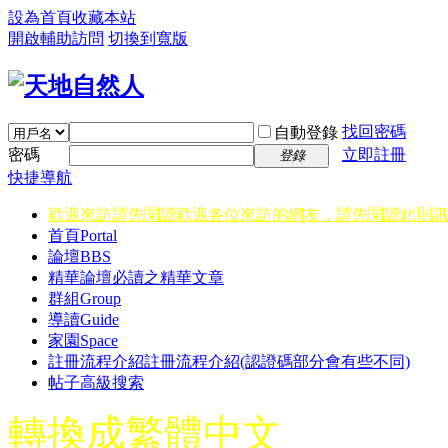
設為首頁
收藏本站
開啟輔助訪問
切換到寬版
找回密碼
自動登錄
密碼
立即註冊
登錄
快捷導航
歡迎來訪請先閱讀
歡迎各位來訪的網友，請先閱讀此則訊
首頁
Portal
論壇
BBS
精華
論壇必讀之精華文章
群組
Group
導讀
Guide
家園
Space
註冊流程介紹
註冊流程介紹(認證碼部分會有些不同)
帖子高級搜索
轉換成繁體中文