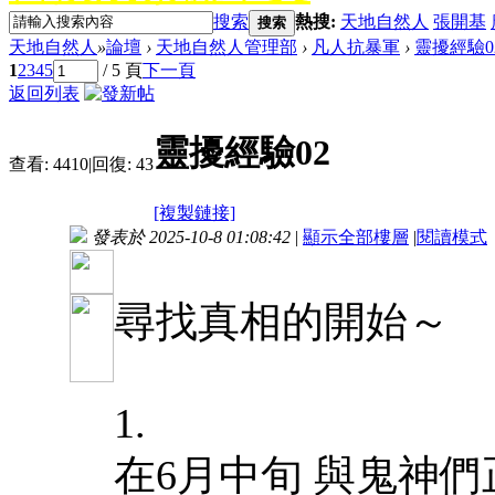
搜索
熱搜:
天地自然人
張開基
搜索
天地自然人
»
論壇
›
天地自然人管理部
›
凡人抗暴軍
›
靈擾經驗0
1
2
3
4
5
/ 5 頁
下一頁
返回列表
靈擾經驗02
查看:
4410
|
回復:
43
[複製鏈接]
發表於 2025-10-8 01:08:42
|
顯示全部樓層
|
閱讀模式
尋找真相的開始～
1.
在6月中旬 與鬼神