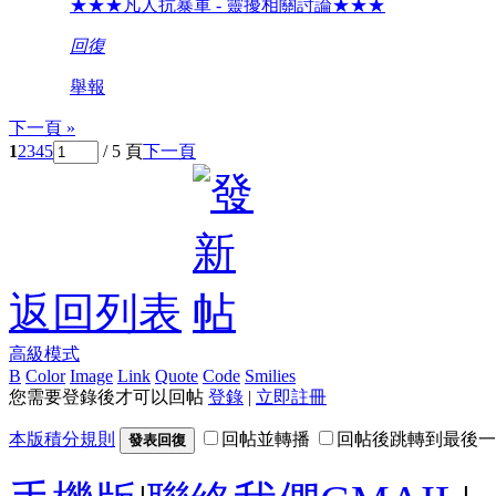
★★★凡人抗暴軍 - 靈擾相關討論★★★
回復
舉報
下一頁 »
1
2
3
4
5
/ 5 頁
下一頁
返回列表
高級模式
B
Color
Image
Link
Quote
Code
Smilies
您需要登錄後才可以回帖
登錄
|
立即註冊
本版積分規則
回帖並轉播
回帖後跳轉到最後一
發表回復