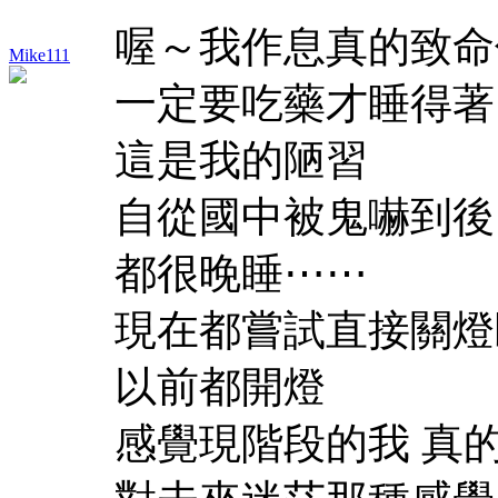
喔～我作息真的致命
Mike111
一定要吃藥才睡得著
這是我的陋習
自從國中被鬼嚇到後
都很晚睡⋯⋯
現在都嘗試直接關燈
以前都開燈
感覺現階段的我 真