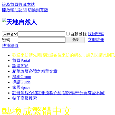
設為首頁
收藏本站
開啟輔助訪問
切換到寬版
找回密碼
自動登錄
密碼
立即註冊
登錄
快捷導航
歡迎來訪請先閱讀
歡迎各位來訪的網友，請先閱讀此則訊
首頁
Portal
論壇
BBS
精華
論壇必讀之精華文章
群組
Group
導讀
Guide
家園
Space
註冊流程介紹
註冊流程介紹(認證碼部分會有些不同)
帖子高級搜索
轉換成繁體中文