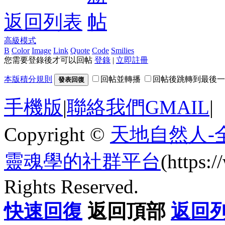
返回列表
高級模式
B
Color
Image
Link
Quote
Code
Smilies
您需要登錄後才可以回帖
登錄
|
立即註冊
本版積分規則
回帖並轉播
回帖後跳轉到最後一
發表回復
手機版
|
聯絡我們GMAIL
|
Copyright ©
天地自然人-
靈魂學的社群平台
(https
Rights Reserved.
快速回復
返回頂部
返回