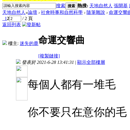
搜索
熱搜:
天地自然人
張開基
搜索
天地自然人
»
論壇
›
社會時事和自然科學
›
隨筆雜說
›
命運交響
1
2
/ 2 頁
返回列表
命運交響曲
樓主:
迷失的鹿
[複製鏈接]
發表於 2021-6-28 13:41:31
|
顯示全部樓層
每個人都有一堆毛
你不要只在意你的毛