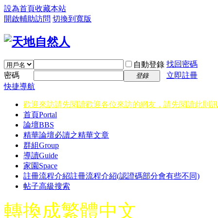
設為首頁
收藏本站
開啟輔助訪問
切換到寬版
找回密碼
自動登錄
密碼
立即註冊
登錄
快捷導航
歡迎來訪請先閱讀
歡迎各位來訪的網友，請先閱讀此則訊
首頁
Portal
論壇
BBS
精華
論壇必讀之精華文章
群組
Group
導讀
Guide
家園
Space
註冊流程介紹
註冊流程介紹(認證碼部分會有些不同)
帖子高級搜索
轉換成繁體中文