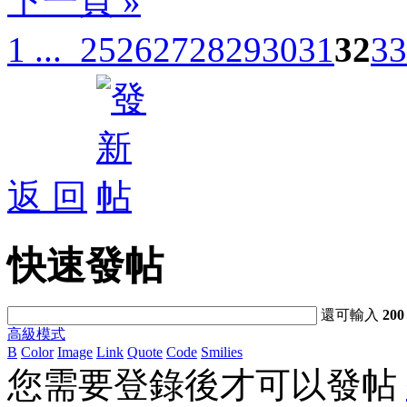
下一頁 »
1 ...
25
26
27
28
29
30
31
32
33
返 回
快速發帖
還可輸入
200
高級模式
B
Color
Image
Link
Quote
Code
Smilies
您需要登錄後才可以發帖