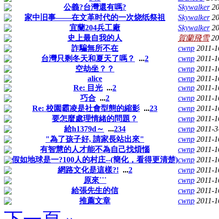
公義?台灣還有嗎?
Skywalker
20
家中旧事——在文革时代的一次烧纸祭祖
Skywalker
20
宜蘭204兵工廠
Skywalker
20
史上最自我的人
賀蘭飛雪
20
詐騙無所不在
cwnp
2011-1
台灣只剩冬天和夏天了嗎？
...
2
cwnp
2011-1
空劫坐？？
cwnp
2011-1
alice
cwnp
2011-1
Re: 目光
...
2
cwnp
2011-1
巧合
...
2
cwnp
2011-1
Re: 校園霸凌是社會型態的縮影
...
2
3
cwnp
2011-1
要怎麼處理情緒的問題？
cwnp
2011-1
給h1379d～
...
2
3
4
cwnp
2011-3
"為了孩子好, 請家長站出來"
cwnp
2011-1
有智慧的人才能不為自己找煩惱
cwnp
2011-1
假如地球是一?100人的村庄--(簡化，看得更清楚)
cwnp
2011-1
網路文化是這樣?!
...
2
cwnp
2011-1
原來˙˙˙
cwnp
2011-1
給張先生的信
cwnp
2011-1
推薦文章
cwnp
2011-1