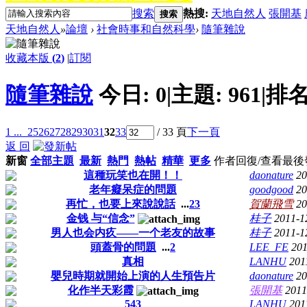
搜索
熱搜:
天地自然人
張開基
搜索
天地自然人
»
論壇
›
社會時事和自然科學
›
隨筆雜說
收藏本版
(
2
)
|
訂閱
隨筆雜說
今日:
0
|
主題:
961
|
排名
1 ...
25
26
27
28
29
30
31
32
33
/ 33 頁
下一頁
返 回
新窗
全部主題
最新
熱門
熱帖
精華
更多
作者
回復/查看
最後
這種玩笑也在開！！
daonature
20
老年癡呆症的問題
goodgood
20
再忙，也要上來說說話
...
2
3
賀蘭飛雪
20
金钱 与“信念”
桂子
2011-1
男人也会内疚——一个老友的故事
桂子
2011-1
頭蓋骨的問題
...
2
LEE_FE
201
真相
LANHU
201
嬰兒時期就開始上演的人生預告片
daonature
20
化作半天彩霞
張開基
2011
543
LANHU
201