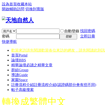
設為首頁
收藏本站
開啟輔助訪問
切換到寬版
找回密碼
自動登錄
密碼
立即註冊
登錄
快捷導航
歡迎來訪請先閱讀
歡迎各位來訪的網友，請先閱讀此則訊
首頁
Portal
論壇
BBS
精華
論壇必讀之精華文章
群組
Group
導讀
Guide
家園
Space
註冊流程介紹
註冊流程介紹(認證碼部分會有些不同)
帖子高級搜索
轉換成繁體中文