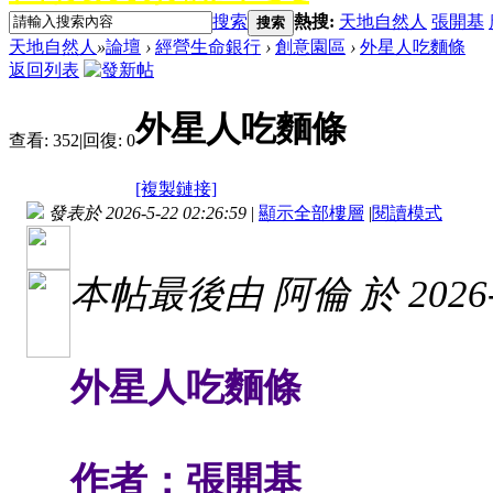
搜索
熱搜:
天地自然人
張開基
搜索
天地自然人
»
論壇
›
經營生命銀行
›
創意園區
›
外星人吃麵條
返回列表
外星人吃麵條
查看:
352
|
回復:
0
[複製鏈接]
發表於 2026-5-22 02:26:59
|
顯示全部樓層
|
閱讀模式
本帖最後由 阿倫 於 2026-5
外星人吃麵條
作者：張開基