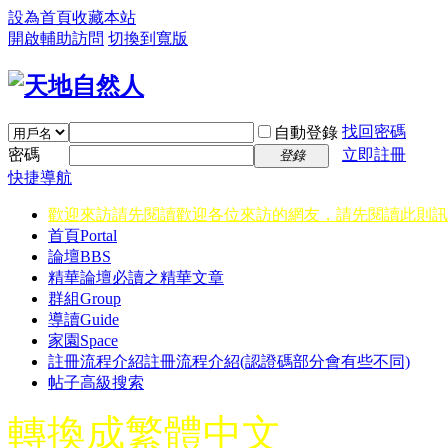
設為首頁
收藏本站
開啟輔助訪問
切換到寬版
找回密碼
自動登錄
密碼
立即註冊
登錄
快捷導航
歡迎來訪請先閱讀
歡迎各位來訪的網友，請先閱讀此則訊
首頁
Portal
論壇
BBS
精華
論壇必讀之精華文章
群組
Group
導讀
Guide
家園
Space
註冊流程介紹
註冊流程介紹(認證碼部分會有些不同)
帖子高級搜索
轉換成繁體中文