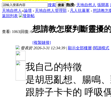
搜索
熱搜:
天地自然人
張開基
搜索
天地自然人
»
論壇
›
天地自然人管理部
›
凡人抗暴軍
›
想請教怎
返回列表
想請教怎麼判斷靈擾
查看:
1063
|
回復:
6
[複製鏈接]
發表於 2026-3-31 12:34:39
|
顯示全部樓層
|
閱讀模式
我自己的特徵
是胡思亂想、腸鳴、
跟脖子卡卡的 呼吸