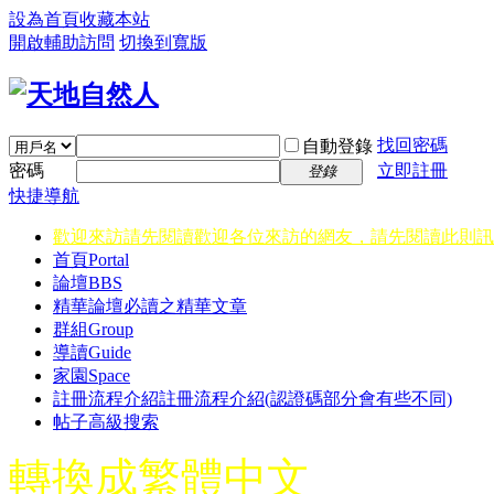
設為首頁
收藏本站
開啟輔助訪問
切換到寬版
找回密碼
自動登錄
密碼
立即註冊
登錄
快捷導航
歡迎來訪請先閱讀
歡迎各位來訪的網友，請先閱讀此則訊
首頁
Portal
論壇
BBS
精華
論壇必讀之精華文章
群組
Group
導讀
Guide
家園
Space
註冊流程介紹
註冊流程介紹(認證碼部分會有些不同)
帖子高級搜索
轉換成繁體中文