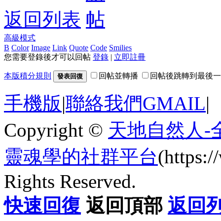
返回列表
高級模式
B
Color
Image
Link
Quote
Code
Smilies
您需要登錄後才可以回帖
登錄
|
立即註冊
本版積分規則
回帖並轉播
回帖後跳轉到最後一
發表回復
手機版
|
聯絡我們GMAIL
|
Copyright ©
天地自然人-
靈魂學的社群平台
(https
Rights Reserved.
快速回復
返回頂部
返回