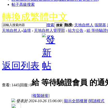
帖子高級搜索
轉換成繁體中文
搜索
熱搜:
天地自然人
張開基
搜索
天地自然人
»
論壇
›
天地自然人管理部
›
站方公告
›
給 等待驗證會
返回列表
給 等待驗證會員 的通知 2
查看:
1445
|
回復:
0
[複製鏈接]
發表於 2024-10-26 15:06:00
|
顯示全部樓層
|
閱讀模式