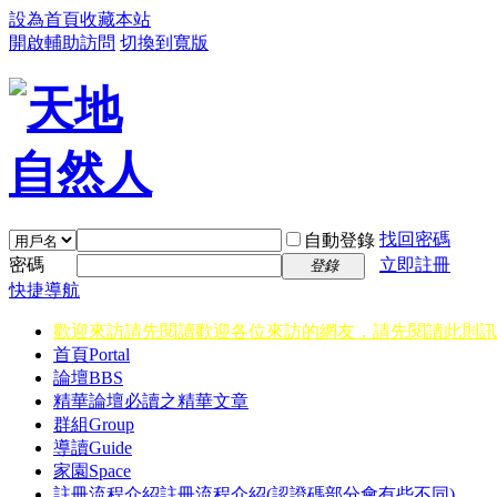
設為首頁
收藏本站
開啟輔助訪問
切換到寬版
找回密碼
自動登錄
密碼
立即註冊
登錄
快捷導航
歡迎來訪請先閱讀
歡迎各位來訪的網友，請先閱讀此則訊
首頁
Portal
論壇
BBS
精華
論壇必讀之精華文章
群組
Group
導讀
Guide
家園
Space
註冊流程介紹
註冊流程介紹(認證碼部分會有些不同)