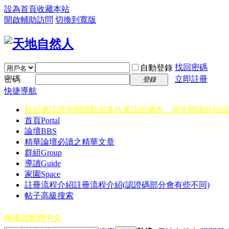
設為首頁
收藏本站
開啟輔助訪問
切換到寬版
找回密碼
自動登錄
密碼
立即註冊
登錄
快捷導航
歡迎來訪請先閱讀
歡迎各位來訪的網友，請先閱讀此則訊
首頁
Portal
論壇
BBS
精華
論壇必讀之精華文章
群組
Group
導讀
Guide
家園
Space
註冊流程介紹
註冊流程介紹(認證碼部分會有些不同)
帖子高級搜索
轉換成繁體中文