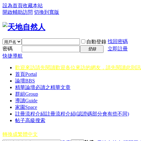
設為首頁
收藏本站
開啟輔助訪問
切換到寬版
找回密碼
自動登錄
密碼
立即註冊
登錄
快捷導航
歡迎來訪請先閱讀
歡迎各位來訪的網友，請先閱讀此則訊
首頁
Portal
論壇
BBS
精華
論壇必讀之精華文章
群組
Group
導讀
Guide
家園
Space
註冊流程介紹
註冊流程介紹(認證碼部分會有些不同)
帖子高級搜索
轉換成繁體中文