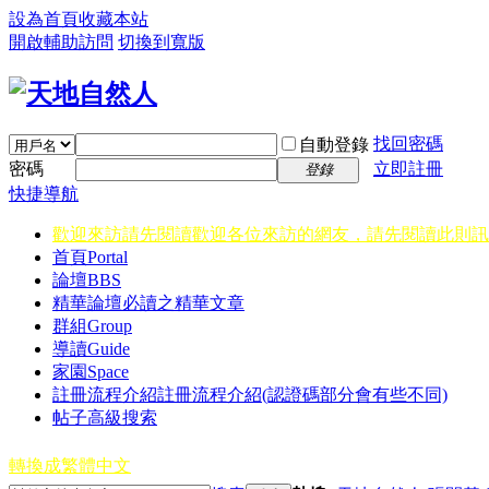
設為首頁
收藏本站
開啟輔助訪問
切換到寬版
找回密碼
自動登錄
密碼
立即註冊
登錄
快捷導航
歡迎來訪請先閱讀
歡迎各位來訪的網友，請先閱讀此則訊
首頁
Portal
論壇
BBS
精華
論壇必讀之精華文章
群組
Group
導讀
Guide
家園
Space
註冊流程介紹
註冊流程介紹(認證碼部分會有些不同)
帖子高級搜索
轉換成繁體中文