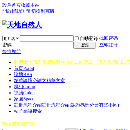
設為首頁
收藏本站
開啟輔助訪問
切換到寬版
找回密碼
自動登錄
密碼
立即註冊
登錄
快捷導航
歡迎來訪請先閱讀
歡迎各位來訪的網友，請先閱讀此則訊
首頁
Portal
論壇
BBS
精華
論壇必讀之精華文章
群組
Group
導讀
Guide
家園
Space
註冊流程介紹
註冊流程介紹(認證碼部分會有些不同)
帖子高級搜索
轉換成繁體中文