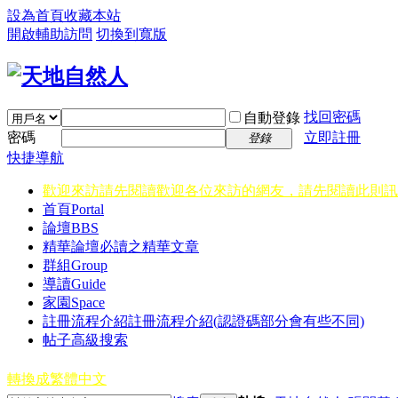
設為首頁
收藏本站
開啟輔助訪問
切換到寬版
找回密碼
自動登錄
密碼
立即註冊
登錄
快捷導航
歡迎來訪請先閱讀
歡迎各位來訪的網友，請先閱讀此則訊
首頁
Portal
論壇
BBS
精華
論壇必讀之精華文章
群組
Group
導讀
Guide
家園
Space
註冊流程介紹
註冊流程介紹(認證碼部分會有些不同)
帖子高級搜索
轉換成繁體中文