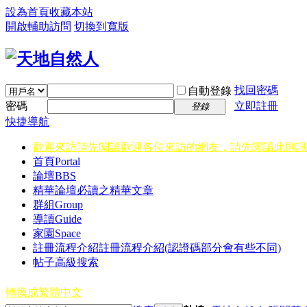
設為首頁
收藏本站
開啟輔助訪問
切換到寬版
找回密碼
自動登錄
密碼
立即註冊
登錄
快捷導航
歡迎來訪請先閱讀
歡迎各位來訪的網友，請先閱讀此則訊
首頁
Portal
論壇
BBS
精華
論壇必讀之精華文章
群組
Group
導讀
Guide
家園
Space
註冊流程介紹
註冊流程介紹(認證碼部分會有些不同)
帖子高級搜索
轉換成繁體中文