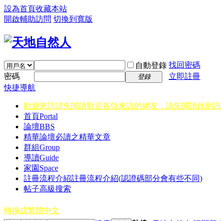
設為首頁
收藏本站
開啟輔助訪問
切換到寬版
找回密碼
自動登錄
密碼
立即註冊
登錄
快捷導航
歡迎來訪請先閱讀
歡迎各位來訪的網友，請先閱讀此則訊
首頁
Portal
論壇
BBS
精華
論壇必讀之精華文章
群組
Group
導讀
Guide
家園
Space
註冊流程介紹
註冊流程介紹(認證碼部分會有些不同)
帖子高級搜索
轉換成繁體中文