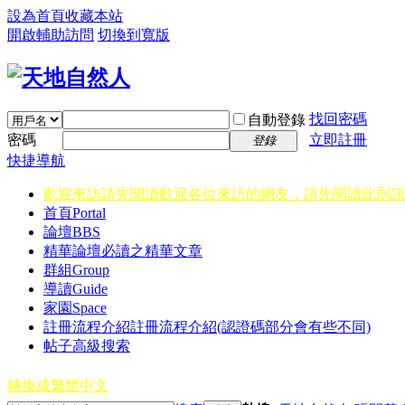
設為首頁
收藏本站
開啟輔助訪問
切換到寬版
找回密碼
自動登錄
密碼
立即註冊
登錄
快捷導航
歡迎來訪請先閱讀
歡迎各位來訪的網友，請先閱讀此則訊
首頁
Portal
論壇
BBS
精華
論壇必讀之精華文章
群組
Group
導讀
Guide
家園
Space
註冊流程介紹
註冊流程介紹(認證碼部分會有些不同)
帖子高級搜索
轉換成繁體中文