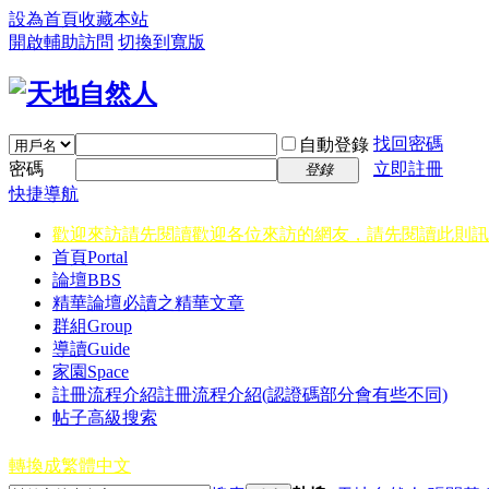
設為首頁
收藏本站
開啟輔助訪問
切換到寬版
找回密碼
自動登錄
密碼
立即註冊
登錄
快捷導航
歡迎來訪請先閱讀
歡迎各位來訪的網友，請先閱讀此則訊
首頁
Portal
論壇
BBS
精華
論壇必讀之精華文章
群組
Group
導讀
Guide
家園
Space
註冊流程介紹
註冊流程介紹(認證碼部分會有些不同)
帖子高級搜索
轉換成繁體中文