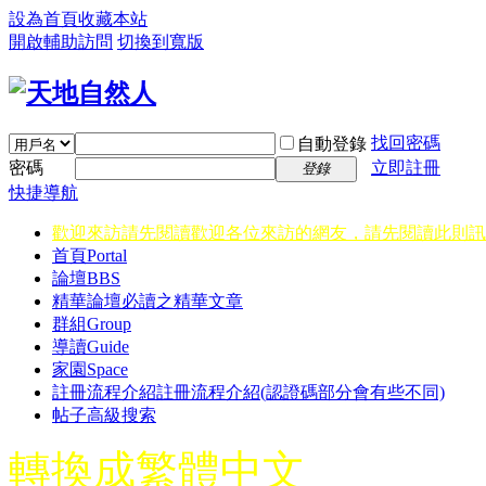
設為首頁
收藏本站
開啟輔助訪問
切換到寬版
找回密碼
自動登錄
密碼
立即註冊
登錄
快捷導航
歡迎來訪請先閱讀
歡迎各位來訪的網友，請先閱讀此則訊
首頁
Portal
論壇
BBS
精華
論壇必讀之精華文章
群組
Group
導讀
Guide
家園
Space
註冊流程介紹
註冊流程介紹(認證碼部分會有些不同)
帖子高級搜索
轉換成繁體中文