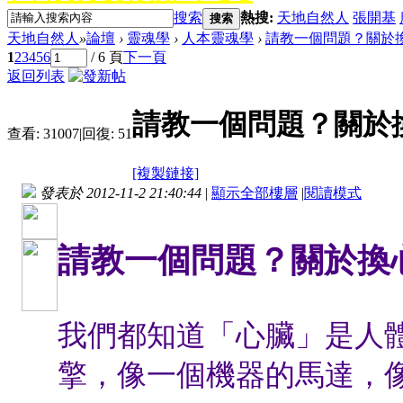
搜索
熱搜:
天地自然人
張開基
搜索
天地自然人
»
論壇
›
靈魂學
›
人本靈魂學
›
請教一個問題？關於
1
2
3
4
5
6
/ 6 頁
下一頁
返回列表
請教一個問題？關於
查看:
31007
|
回復:
51
[複製鏈接]
發表於 2012-11-2 21:40:44
|
顯示全部樓層
|
閱讀模式
請教一個問題？關於換
我們都知道「心臟」是人
擎，像一個機器的馬達，像