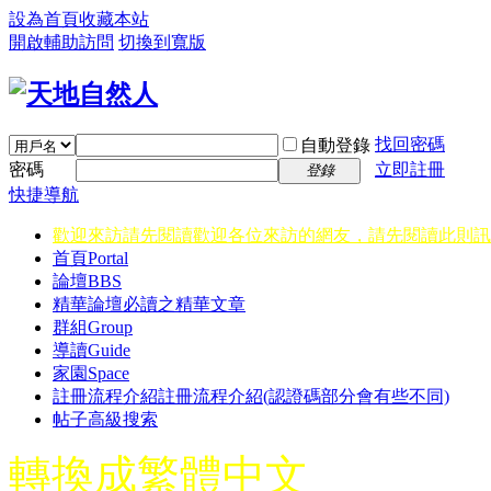
設為首頁
收藏本站
開啟輔助訪問
切換到寬版
找回密碼
自動登錄
密碼
立即註冊
登錄
快捷導航
歡迎來訪請先閱讀
歡迎各位來訪的網友，請先閱讀此則訊
首頁
Portal
論壇
BBS
精華
論壇必讀之精華文章
群組
Group
導讀
Guide
家園
Space
註冊流程介紹
註冊流程介紹(認證碼部分會有些不同)
帖子高級搜索
轉換成繁體中文