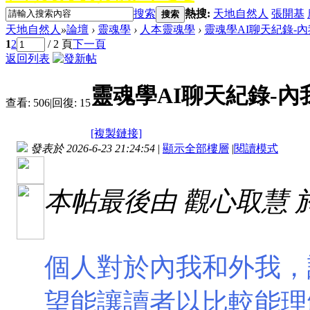
搜索
熱搜:
天地自然人
張開基
搜索
天地自然人
»
論壇
›
靈魂學
›
人本靈魂學
›
靈魂學AI聊天紀錄-
1
2
/ 2 頁
下一頁
返回列表
靈魂學AI聊天紀錄-內
查看:
506
|
回復:
15
[複製鏈接]
發表於 2026-6-23 21:24:54
|
顯示全部樓層
|
閱讀模式
本帖最後由 觀心取慧 於 20
個人對於內我和外我，
望能讓讀者以比較能理