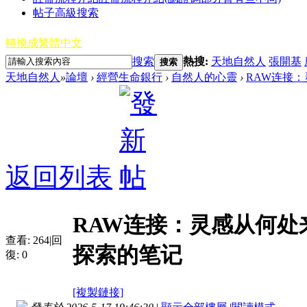
帖子高級搜索
轉換成繁體中文
搜索
熱搜:
天地自然人
張開基
搜索
天地自然人
»
論壇
›
經營生命銀行
›
自然人的心靈
›
RAW连接：
返回列表
RAW连接：灵感从何处
查看:
264
|
回
探索的笔记
復:
0
[複製鏈接]