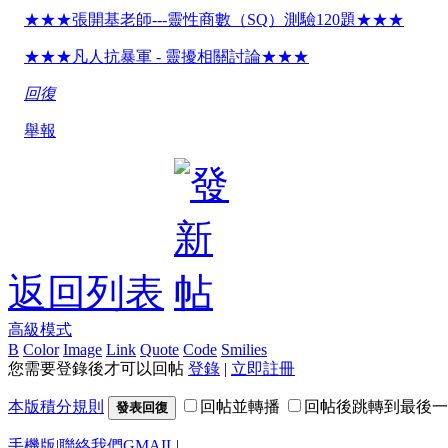
★★★張開基老師---靈性商數（SQ）測驗120題★★★
★★★凡人抗暴軍 - 靈擾相關討論★★★
回復
舉報
返回列表
高級模式
B
Color
Image
Link
Quote
Code
Smilies
您需要登錄後才可以回帖
登錄
|
立即註冊
本版積分規則
回帖並轉播
回帖後跳轉到最後一
發表回復
手機版
|
聯絡我們GMAIL
|