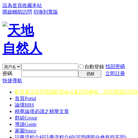
設為首頁
收藏本站
開啟輔助訪問
切換到寬版
找回密碼
自動登錄
密碼
立即註冊
登錄
快捷導航
歡迎來訪請先閱讀
歡迎各位來訪的網友，請先閱讀此則訊
首頁
Portal
論壇
BBS
精華
論壇必讀之精華文章
群組
Group
導讀
Guide
家園
Space
註冊流程介紹
註冊流程介紹(認證碼部分會有些不同)