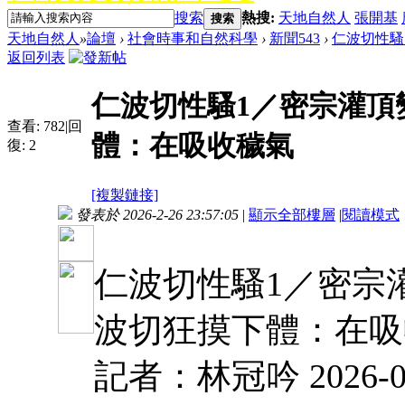
搜索
熱搜:
天地自然人
張開基
搜索
天地自然人
»
論壇
›
社會時事和自然科學
›
新聞543
›
仁波切性騷
返回列表
仁波切性騷1／密宗灌頂
查看:
782
|
回
體：在吸收穢氣
復:
2
[複製鏈接]
發表於 2026-2-26 23:57:05
|
顯示全部樓層
|
閱讀模式
仁波切性騷1／密宗
波切狂摸下體：在吸
記者：林冠吟 2026-02