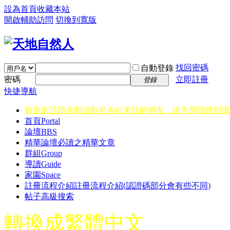
設為首頁
收藏本站
開啟輔助訪問
切換到寬版
找回密碼
自動登錄
密碼
立即註冊
登錄
快捷導航
歡迎來訪請先閱讀
歡迎各位來訪的網友，請先閱讀此則訊
首頁
Portal
論壇
BBS
精華
論壇必讀之精華文章
群組
Group
導讀
Guide
家園
Space
註冊流程介紹
註冊流程介紹(認證碼部分會有些不同)
帖子高級搜索
轉換成繁體中文