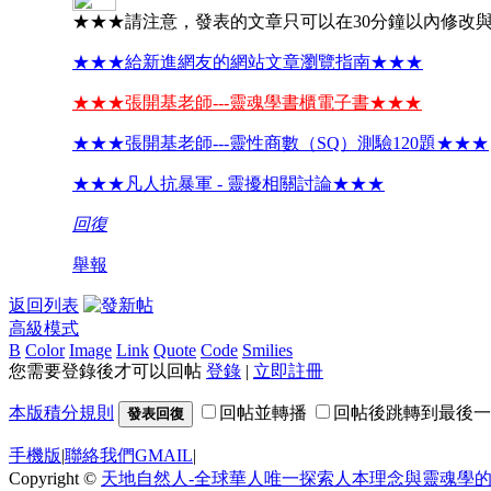
★★★請注意，發表的文章只可以在30分鐘以內修改
★★★給新進網友的網站文章瀏覽指南★★★
★★★張開基老師---靈魂學書櫃電子書★★★
★★★張開基老師---靈性商數（SQ）測驗120題★★★
★★★凡人抗暴軍 - 靈擾相關討論★★★
回復
舉報
返回列表
高級模式
B
Color
Image
Link
Quote
Code
Smilies
您需要登錄後才可以回帖
登錄
|
立即註冊
本版積分規則
回帖並轉播
回帖後跳轉到最後一
發表回復
手機版
|
聯絡我們GMAIL
|
Copyright ©
天地自然人-全球華人唯一探索人本理念與靈魂學