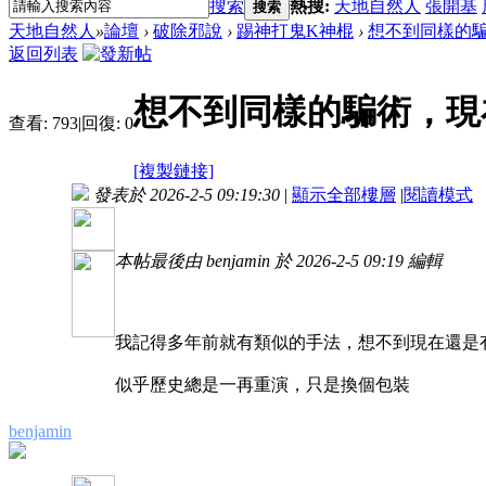
搜索
熱搜:
天地自然人
張開基
搜索
天地自然人
»
論壇
›
破除邪說
›
踢神打鬼K神棍
›
想不到同樣的
返回列表
想不到同樣的騙術，現
查看:
793
|
回復:
0
[複製鏈接]
發表於 2026-2-5 09:19:30
|
顯示全部樓層
|
閱讀模式
本帖最後由 benjamin 於 2026-2-5 09:19 編輯
我記得多年前就有類似的手法，想不到現在還是
似乎歷史總是一再重演，只是換個包裝
benjamin