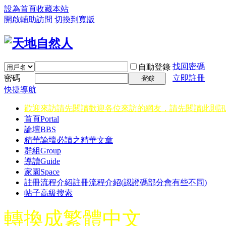
設為首頁
收藏本站
開啟輔助訪問
切換到寬版
找回密碼
自動登錄
密碼
立即註冊
登錄
快捷導航
歡迎來訪請先閱讀
歡迎各位來訪的網友，請先閱讀此則訊
首頁
Portal
論壇
BBS
精華
論壇必讀之精華文章
群組
Group
導讀
Guide
家園
Space
註冊流程介紹
註冊流程介紹(認證碼部分會有些不同)
帖子高級搜索
轉換成繁體中文