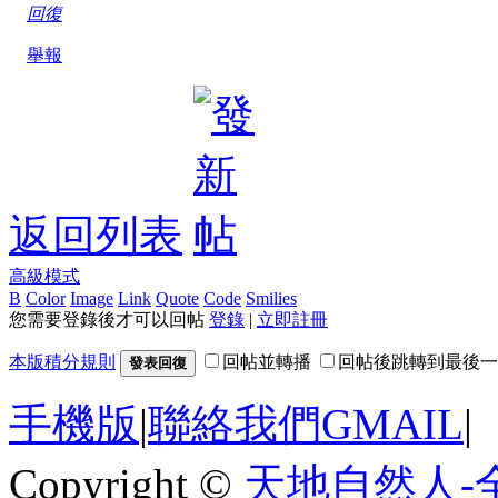
回復
舉報
返回列表
高級模式
B
Color
Image
Link
Quote
Code
Smilies
您需要登錄後才可以回帖
登錄
|
立即註冊
本版積分規則
回帖並轉播
回帖後跳轉到最後一
發表回復
手機版
|
聯絡我們GMAIL
|
Copyright ©
天地自然人-