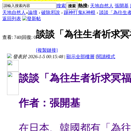
搜索
熱搜:
天地自然人
張開基
搜索
天地自然人
»
論壇
›
破除邪說
›
踢神打鬼K神棍
›
談談「為往生者
返回列表
談談「為往生者祈求冥福
查看:
740
|
回復:
0
[複製鏈接]
發表於 2026-1-5 00:15:48
|
顯示全部樓層
|
閱讀模式
談談「為往生者祈求冥福」
作者：張開基
在日本、韓國都有「為