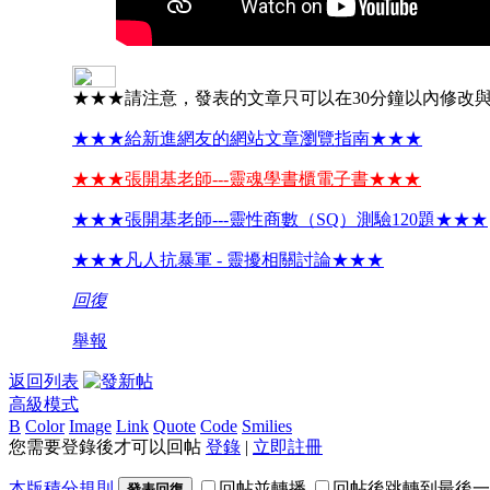
★★★請注意，發表的文章只可以在30分鐘以內修改
★★★給新進網友的網站文章瀏覽指南★★★
★★★張開基老師---靈魂學書櫃電子書★★★
★★★張開基老師---靈性商數（SQ）測驗120題★★★
★★★凡人抗暴軍 - 靈擾相關討論★★★
回復
舉報
返回列表
高級模式
B
Color
Image
Link
Quote
Code
Smilies
您需要登錄後才可以回帖
登錄
|
立即註冊
本版積分規則
回帖並轉播
回帖後跳轉到最後一
發表回復