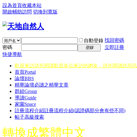
設為首頁
收藏本站
開啟輔助訪問
切換到寬版
找回密碼
自動登錄
密碼
立即註冊
登錄
快捷導航
歡迎來訪請先閱讀
歡迎各位來訪的網友，請先閱讀此則訊
首頁
Portal
論壇
BBS
精華
論壇必讀之精華文章
群組
Group
導讀
Guide
家園
Space
註冊流程介紹
註冊流程介紹(認證碼部分會有些不同)
帖子高級搜索
轉換成繁體中文