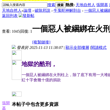
搜索
熱搜:
天地自然人
張開基
搜索
天地自然人
»
論壇
›
破除邪說
›
牛鬼蛇神解剖台
›
一個惡人被綑
返回列表
一個惡人被綑綁在火
查看:
1045
|
回復:
1
[複製鏈接]
發表於 2025-11-13 11:38:07
|
顯示全部樓層
|
閱讀模式
地獄的酷刑，
一個惡人被綑綁在火刑柱上，除了底下有用一大堆
紅十字會幾十億的捐款
張開
本帖子中包含更多資源
基