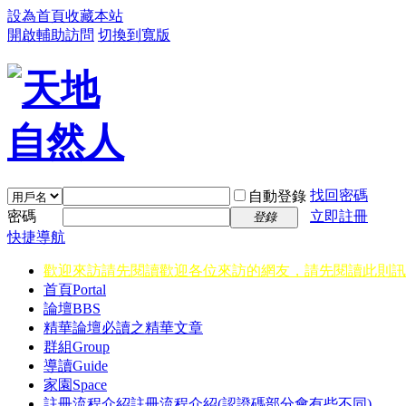
設為首頁
收藏本站
開啟輔助訪問
切換到寬版
找回密碼
自動登錄
密碼
立即註冊
登錄
快捷導航
歡迎來訪請先閱讀
歡迎各位來訪的網友，請先閱讀此則訊
首頁
Portal
論壇
BBS
精華
論壇必讀之精華文章
群組
Group
導讀
Guide
家園
Space
註冊流程介紹
註冊流程介紹(認證碼部分會有些不同)