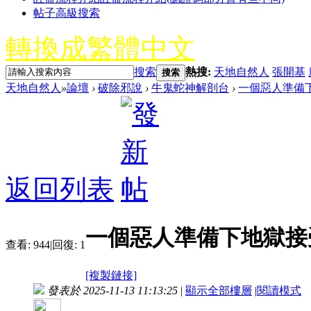
帖子高級搜索
轉換成繁體中文
搜索
熱搜:
天地自然人
張開基
搜索
天地自然人
»
論壇
›
破除邪說
›
牛鬼蛇神解剖台
›
一個惡人準備下
返回列表
一個惡人準備下地獄接受酷
查看:
944
|
回復:
1
[複製鏈接]
發表於 2025-11-13 11:13:25
|
顯示全部樓層
|
閱讀模式