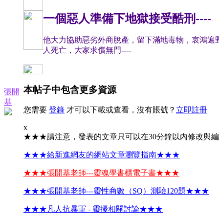
一個惡人準備下地獄接受酷刑----
他大力協助惡劣外商脫產，留下滿地毒物，哀鴻遍野-
人死亡，大家求償無門----
本帖子中包含更多資源
張開
基
您需要
登錄
才可以下載或查看，沒有賬號？
立即註冊
x
★★★請注意，發表的文章只可以在30分鐘以內修改與
★★★給新進網友的網站文章瀏覽指南★★★
★★★張開基老師---靈魂學書櫃電子書★★★
★★★張開基老師---靈性商數（SQ）測驗120題★★★
★★★凡人抗暴軍 - 靈擾相關討論★★★