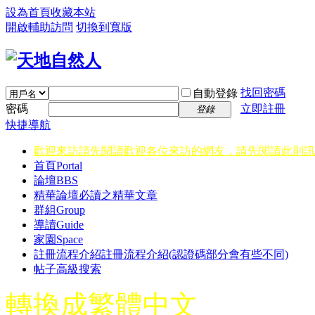
設為首頁
收藏本站
開啟輔助訪問
切換到寬版
找回密碼
自動登錄
密碼
立即註冊
登錄
快捷導航
歡迎來訪請先閱讀
歡迎各位來訪的網友，請先閱讀此則訊
首頁
Portal
論壇
BBS
精華
論壇必讀之精華文章
群組
Group
導讀
Guide
家園
Space
註冊流程介紹
註冊流程介紹(認證碼部分會有些不同)
帖子高級搜索
轉換成繁體中文