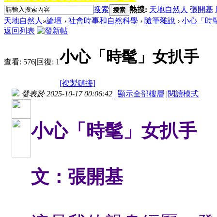
搜索
熱搜:
天地自然人
張開基
搜索
天地自然人
»
論壇
›
社會時事和自然科學
›
隨筆雜說
›
小心「時
返回列表
小心「時髦」女扒手
查看:
576
|
回復:
1
[複製鏈接]
發表於 2025-10-17 00:06:42
|
顯示全部樓層
|
閱讀模式
小心「時髦」女扒手
文：張開基