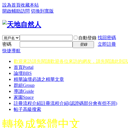
設為首頁
收藏本站
開啟輔助訪問
切換到寬版
找回密碼
自動登錄
密碼
立即註冊
登錄
快捷導航
歡迎來訪請先閱讀
歡迎各位來訪的網友，請先閱讀此則訊
首頁
Portal
論壇
BBS
精華
論壇必讀之精華文章
群組
Group
導讀
Guide
家園
Space
註冊流程介紹
註冊流程介紹(認證碼部分會有些不同)
帖子高級搜索
轉換成繁體中文