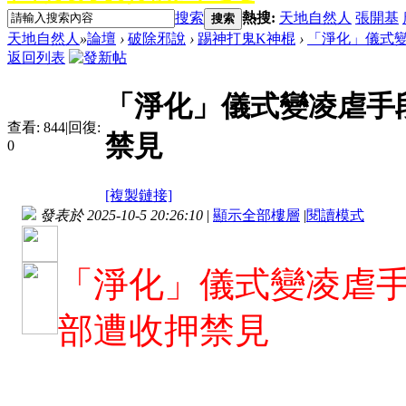
搜索
熱搜:
天地自然人
張開基
搜索
天地自然人
»
論壇
›
破除邪說
›
踢神打鬼K神棍
›
「淨化」儀式變
返回列表
「淨化」儀式變凌虐手
查看:
844
|
回復:
禁見
0
[複製鏈接]
發表於 2025-10-5 20:26:10
|
顯示全部樓層
|
閱讀模式
「淨化」儀式變凌虐手
部遭收押禁見