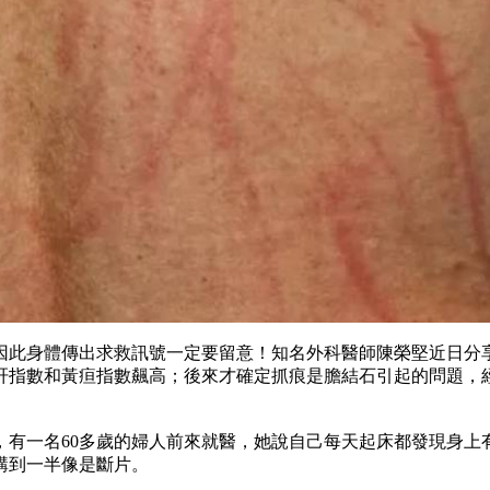
因此身體傳出求救訊號一定要留意！知名外科醫師陳榮堅近日分享
肝指數和黃疸指數飆高；後來才確定抓痕是膽結石引起的問題，
，有一名60多歲的婦人前來就醫，她說自己每天起床都發現身
講到一半像是斷片。