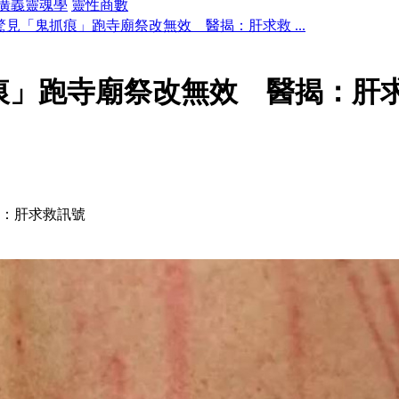
廣義靈魂學
靈性商數
驚見「鬼抓痕」跑寺廟祭改無效 醫揭：肝求救 ...
痕」跑寺廟祭改無效 醫揭：肝
揭：肝求救訊號