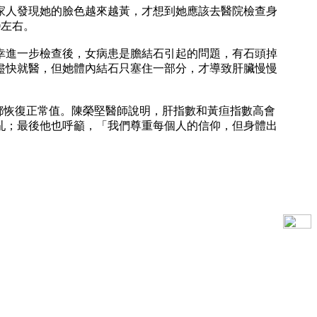
家人發現她的臉色越來越黃，才想到她應該去醫院檢查身
0左右。
幸進一步檢查後，女病患是膽結石引起的問題，有石頭掉
盡快就醫，但她體內結石只塞住一部分，才導致肝臟慢慢
數都恢復正常值。陳榮堅醫師說明，肝指數和黃疸指數高會
亂；最後他也呼籲，「我們尊重每個人的信仰，但身體出