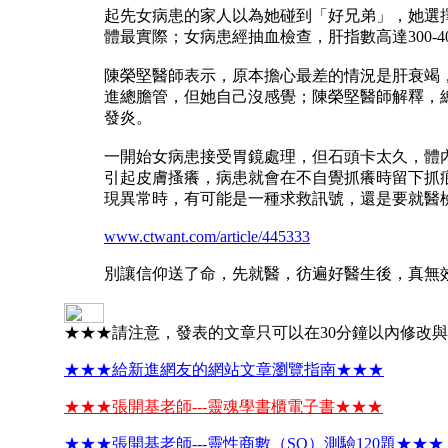
起先女病患的家人以為她碰到「好兄弟」，她選
體最實際；女病患經抽血檢查，肝指數高達300-4
陳榮堅醫師表示，原本擔心最差的情況是肝衰竭
進總膽管，但她自己沒感覺；陳榮堅醫師解釋，
發炎。
一開始女病患接受胃鏡處理，但石頭卡太久，體內
引起皮膚搔癢，病患就會在不自覺抓癢時留下抓
現異常時，有可能是一種求救訊號，還是要就醫
www.ctwant.com/article/445333
別讓信仰送了命，先就醫，彷遍好醫生後，真無
★★★請注意，發表的文章只可以在30分鐘以內修改
★★★給新進網友的網站文章瀏覽指南★★★
★★★張開基老師---靈魂學書櫃電子書★★★
★★★張開基老師---靈性商數（SQ）測驗120題★★★