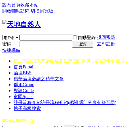
設為首頁
收藏本站
開啟輔助訪問
切換到寬版
找回密碼
自動登錄
密碼
立即註冊
登錄
快捷導航
歡迎來訪請先閱讀
歡迎各位來訪的網友，請先閱讀此則訊
首頁
Portal
論壇
BBS
精華
論壇必讀之精華文章
群組
Group
導讀
Guide
家園
Space
註冊流程介紹
註冊流程介紹(認證碼部分會有些不同)
帖子高級搜索
轉換成繁體中文