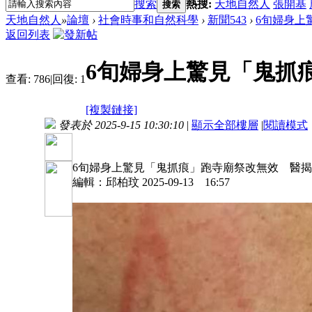
搜索
熱搜:
天地自然人
張開基
搜索
天地自然人
»
論壇
›
社會時事和自然科學
›
新聞543
›
6旬婦身上
返回列表
6旬婦身上驚見「鬼抓
查看:
786
|
回復:
1
[複製鏈接]
發表於 2025-9-15 10:30:10
|
顯示全部樓層
|
閱讀模式
6旬婦身上驚見「鬼抓痕」跑寺廟祭改無效 醫
編輯：邱柏玟 2025-09-13 16:57