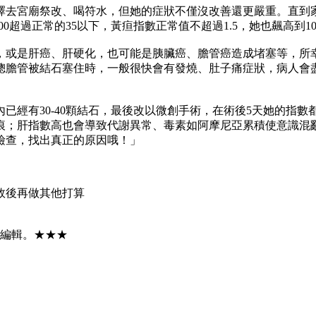
擇去宮廟祭改、喝符水，但她的症狀不僅沒改善還更嚴重。直到
00超過正常的35以下，黃疸指數正常值不超過1.5，她也飆高到1
，或是肝癌、肝硬化，也可能是胰臟癌、膽管癌造成堵塞等，所
總膽管被結石塞住時，一般很快會有發燒、肚子痛症狀，病人會
已經有30-40顆結石，最後改以微創手術，在術後5天她的指
痕；肝指數高也會導致代謝異常、毒素如阿摩尼亞累積使意識混
檢查，找出真正的原因哦！」
效後再做其他打算
與編輯。★★★