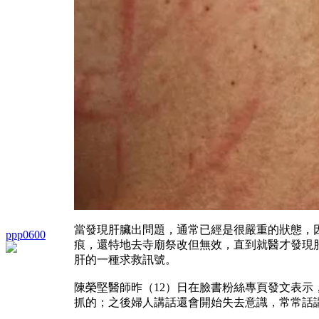
當發現肝臟出問題，通常已經是很嚴重的狀態，
ppp0600
痕，還特地去寺廟祭改但無效，直到就醫才發現
肝的一種求救訊號。
陳榮堅醫師昨（12）日在臉書粉絲專頁發文表示
抓的；之後婦人講話還會開始失去意識，常常話