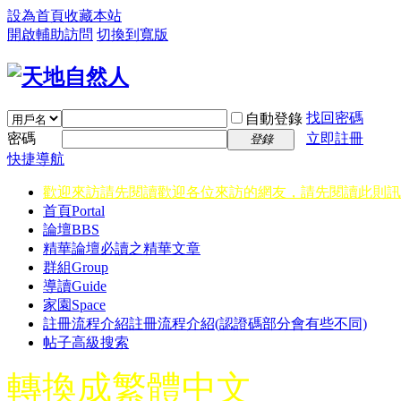
設為首頁
收藏本站
開啟輔助訪問
切換到寬版
找回密碼
自動登錄
密碼
立即註冊
登錄
快捷導航
歡迎來訪請先閱讀
歡迎各位來訪的網友，請先閱讀此則訊
首頁
Portal
論壇
BBS
精華
論壇必讀之精華文章
群組
Group
導讀
Guide
家園
Space
註冊流程介紹
註冊流程介紹(認證碼部分會有些不同)
帖子高級搜索
轉換成繁體中文