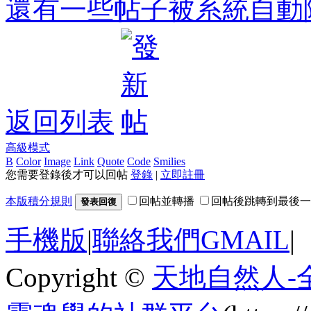
還有一些帖子被系統自動
返回列表
高級模式
B
Color
Image
Link
Quote
Code
Smilies
您需要登錄後才可以回帖
登錄
|
立即註冊
本版積分規則
回帖並轉播
回帖後跳轉到最後一
發表回復
手機版
|
聯絡我們GMAIL
|
Copyright ©
天地自然人-