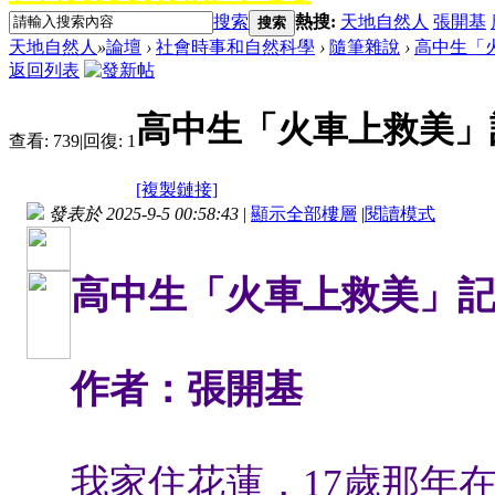
搜索
熱搜:
天地自然人
張開基
搜索
天地自然人
»
論壇
›
社會時事和自然科學
›
隨筆雜說
›
高中生「
返回列表
高中生「火車上救美」
查看:
739
|
回復:
1
[複製鏈接]
發表於 2025-9-5 00:58:43
|
顯示全部樓層
|
閱讀模式
高中生「火車上救美」
作者：張開基
我家住花蓮，17歲那年