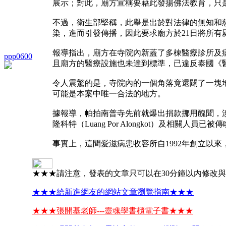
展示；對此，廟方宣稱要藉此發揚佛法教育，只
不過，衛生部堅稱，此舉是出於對法律的無知和
染，進而引發傳播，因此要求廟方於21日將所有
報導指出，廟方在寺院內新蓋了多棟醫療診所及病
ppp0600
且廟方的醫療設施也未達到標準，已違反泰國《醫院法》（
令人震驚的是，寺院內的一個角落竟還闢了一塊
可能是本案中唯一合法的地方。
據報導，帕拍南普寺先前就爆出捐款挪用醜聞，涉及金額高達
隆科特（Luang Por Alongkot）及相關人員已
事實上，這間愛滋病患收容所自1992年創立以
★★★請注意，發表的文章只可以在30分鐘以內修改
★★★給新進網友的網站文章瀏覽指南★★★
★★★張開基老師---靈魂學書櫃電子書★★★