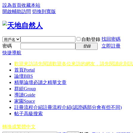
設為首頁
收藏本站
開啟輔助訪問
切換到寬版
找回密碼
自動登錄
密碼
立即註冊
登錄
快捷導航
歡迎來訪請先閱讀
歡迎各位來訪的網友，請先閱讀此則訊
首頁
Portal
論壇
BBS
精華
論壇必讀之精華文章
群組
Group
導讀
Guide
家園
Space
註冊流程介紹
註冊流程介紹(認證碼部分會有些不同)
帖子高級搜索
轉換成繁體中文