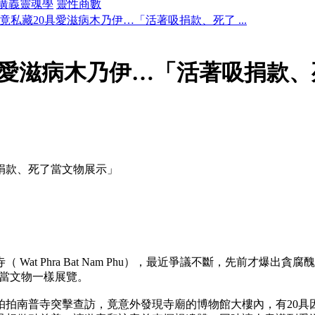
廣義靈魂學
靈性商數
竟私藏20具愛滋病木乃伊…「活著吸捐款、死了 ...
具愛滋病木乃伊…「活著吸捐款
捐款、死了當文物展示」
at Phra Bat Nam Phu），最近爭議不斷，先前才爆出
體當文物一樣展覽。
拍南普寺突擊查訪，竟意外發現寺廟的博物館大樓內，有20具因