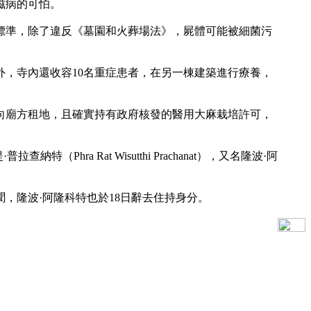
滋病的可怕。
標準，除了違反《墓園和火葬場法》，屍體可能被細菌污
外，寺內還收容10名重症患者，在另一棟建築進行療養，
向廟方租地，且確實持有政府核發的醫用大麻栽培許可，
a Rat Wisutthi Prachanat），又名隆波·阿
，隆波·阿隆科特也於18日辭去住持身分。