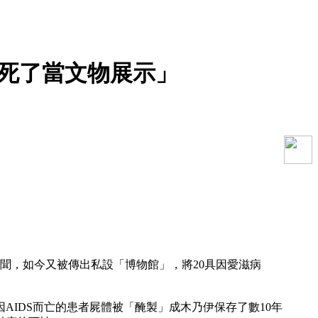
、死了當文物展示」
貪腐醜聞，如今又被傳出私設「博物館」，將20具因愛滋病
AIDS而亡的患者屍體被「醃製」成木乃伊保存了數10年