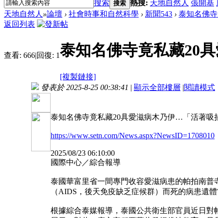
搜索
熱搜:
天地自然人
張開基
搜索
天地自然人
»
論壇
›
社會時事和自然科學
›
新聞543
›
泰知名佛寺
返回列表
泰知名佛寺竟私藏20
查看:
666
|
回復:
1
[複製鏈接]
發表於 2025-8-25 00:38:41
|
顯示全部樓層
|
閱讀模式
泰知名佛寺竟私藏20具愛滋病木乃伊…「活著吸
https://www.setn.com/News.aspx?NewsID=1708010
2025/08/23 06:10:00
國際中心／綜合報導
泰國華富里省一間專門收容愛滋病患的帕拍南普寺（ W
（AIDS，後天免疫缺乏症候群）而死的病患遺
根據綜合泰媒報導，泰國公共衛生部官員近日對帕