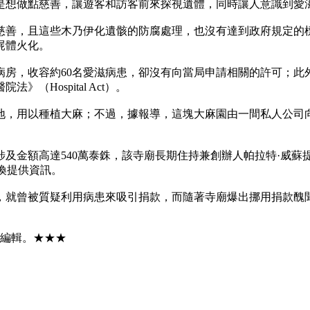
是想做點慈善，讓遊客和訪客前來探視遺體，同時讓人意識到愛
慈善，且這些木乃伊化遺骸的防腐處理，也沒有達到政府規定的
屍體火化。
房，收容約60名愛滋病患，卻沒有向當局申請相關的許可；此
Hospital Act）。
地，用以種植大麻；不過，據報導，這塊大麻園由一間私人公司
540萬泰銖，該寺廟長期住持兼創辦人帕拉特·威蘇提·普拉查納特（Phr
被傳喚提供資訊。
來，就曾被質疑利用病患來吸引捐款，而隨著寺廟爆出挪用捐款醜聞
與編輯。★★★