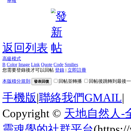
舉報
返回列表
高級模式
B
Color
Image
Link
Quote
Code
Smilies
您需要登錄後才可以回帖
登錄
|
立即註冊
本版積分規則
回帖並轉播
回帖後跳轉到最後一
發表回復
手機版
|
聯絡我們GMAIL
|
Copyright ©
天地自然人-
靈魂學的社群平台
(https