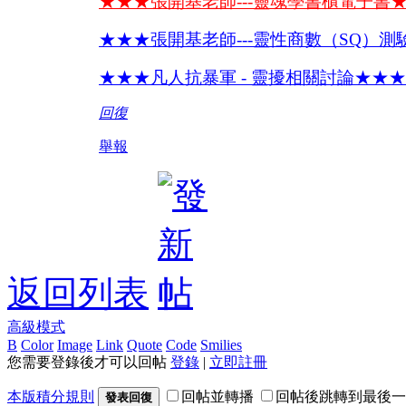
★★★張開基老師---靈魂學書櫃電子書
★★★張開基老師---靈性商數（SQ）測
★★★凡人抗暴軍 - 靈擾相關討論★★★
回復
舉報
返回列表
高級模式
B
Color
Image
Link
Quote
Code
Smilies
您需要登錄後才可以回帖
登錄
|
立即註冊
本版積分規則
回帖並轉播
回帖後跳轉到最後一
發表回復