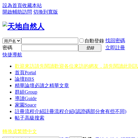
設為首頁
收藏本站
開啟輔助訪問
切換到寬版
找回密碼
自動登錄
密碼
立即註冊
登錄
快捷導航
歡迎來訪請先閱讀
歡迎各位來訪的網友，請先閱讀此則訊
首頁
Portal
論壇
BBS
精華
論壇必讀之精華文章
群組
Group
導讀
Guide
家園
Space
註冊流程介紹
註冊流程介紹(認證碼部分會有些不同)
帖子高級搜索
轉換成繁體中文