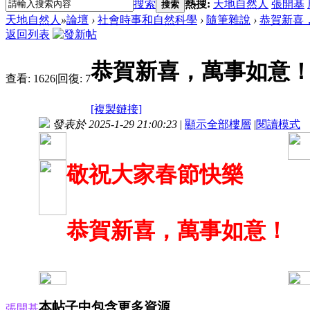
搜索
熱搜:
天地自然人
張開基
搜索
天地自然人
»
論壇
›
社會時事和自然科學
›
隨筆雜說
›
恭賀新喜
返回列表
恭賀新喜，萬事如意
查看:
1626
|
回復:
7
[複製鏈接]
發表於 2025-1-29 21:00:23
|
顯示全部樓層
|
閱讀模式
敬祝大家春節快樂
恭賀新喜，萬事如意！
本帖子中包含更多資源
張開基