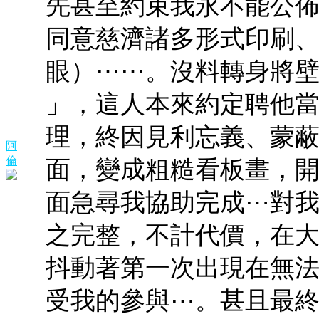
先甚至約束我永不能公
同意慈濟諸多形式印刷
眼）⋯⋯。沒料轉身將壁
」，這人本來約定聘他
理，終因見利忘義、蒙
阿
倫
面，變成粗糙看板畫，開
面急尋我協助完成⋯對
之完整，不計代價，在
抖動著第一次出現在無
受我的參與⋯。甚且最