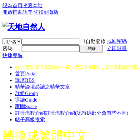
設為首頁
收藏本站
開啟輔助訪問
切換到寬版
找回密碼
自動登錄
密碼
立即註冊
登錄
快捷導航
歡迎來訪請先閱讀
歡迎各位來訪的網友，請先閱讀此則訊
首頁
Portal
論壇
BBS
精華
論壇必讀之精華文章
群組
Group
導讀
Guide
家園
Space
註冊流程介紹
註冊流程介紹(認證碼部分會有些不同)
帖子高級搜索
轉換成繁體中文