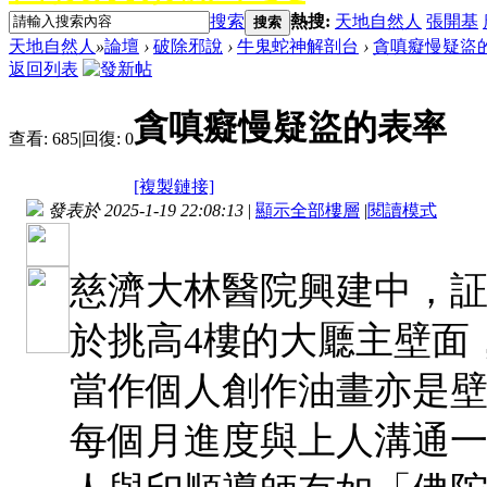
搜索
熱搜:
天地自然人
張開基
搜索
天地自然人
»
論壇
›
破除邪說
›
牛鬼蛇神解剖台
›
貪嗔癡慢疑盜
返回列表
貪嗔癡慢疑盜的表率
查看:
685
|
回復:
0
[複製鏈接]
發表於 2025-1-19 22:08:13
|
顯示全部樓層
|
閱讀模式
慈濟大林醫院興建中，
於挑高4樓的大㕔主壁面
當作個人創作油畫亦是
每個月進度與上人溝通