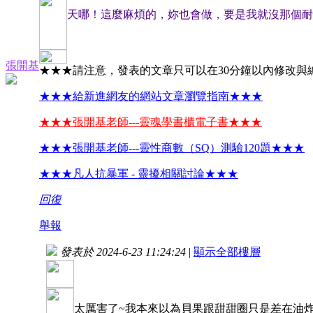
天哪！這麼麻煩的，妳也會做，要是我就沒那個耐
張開基
★★★請注意，發表的文章只可以在30分鐘以內修改與
★★★給新進網友的網站文章瀏覽指南★★★
★★★張開基老師---靈魂學書櫃電子書★★★
★★★張開基老師---靈性商數（SQ）測驗120題★★★
★★★凡人抗暴軍 - 靈擾相關討論★★★
回復
舉報
發表於 2024-6-23 11:24:24
|
顯示全部樓層
太厲害了~我本來以為貝果跟甜甜圈只是差在油