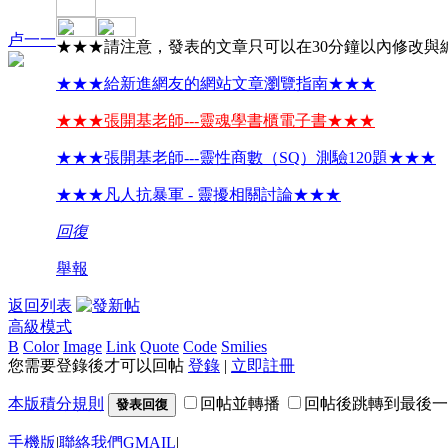
卢一一
★★★請注意，發表的文章只可以在30分鐘以內修改與
★★★給新進網友的網站文章瀏覽指南★★★
★★★張開基老師---靈魂學書櫃電子書★★★
★★★張開基老師---靈性商數（SQ）測驗120題★★★
★★★凡人抗暴軍 - 靈擾相關討論★★★
回復
舉報
返回列表
高級模式
B
Color
Image
Link
Quote
Code
Smilies
您需要登錄後才可以回帖
登錄
|
立即註冊
本版積分規則
回帖並轉播
回帖後跳轉到最後一
發表回復
手機版
|
聯絡我們GMAIL
|