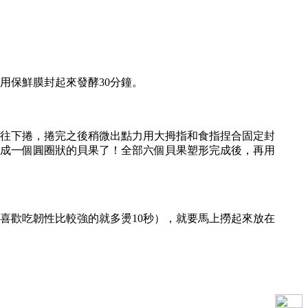
用保鮮膜封起來發酵30分鐘。
往下捲，捲完之後稍微出點力用大拇指和食指捏合固定封
變成一個圓圈狀的貝果了！全部六個貝果塑形完成後，再用
喜歡吃韌性比較強的就多燙10秒），就要馬上撈起來放在