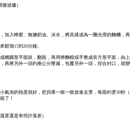
用微波爐）
，加入蜂蜜、無鹽奶油、冰水，將其揉成為一團光滑的麵糰，再
鬆弛15到20分鐘。
成橢圓形平面狀，翻面，再用擀麵棍或手整成長方形平面，由上
度，再將另外一頭約兩公分壓扁，包覆另外一頭，捏合封口，就
小氣泡的熱度就好，把貝果一個一個放進去燙，每面約燙30秒（
箱了！
溫度還是有些許落差）