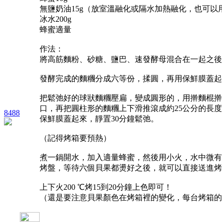
無鹽奶油15g（放室溫融化或隔水加熱融化，也可以
冰水200g
蜂蜜適量
作法：
將高筋麵粉、砂糖、鹽巴、速發酵母混合在一起之後
發酵完成的麵糰分成六等份，揉圓，再用保鮮膜蓋起來
把鬆弛好的球狀麵糰壓扁，變成圓形的，用擀麵棍擀
口，再把圓柱形的麵糰上下滑推滾成約25公分的長
8488
保鮮膜蓋起來，靜置30分鐘鬆弛。
（記得烤箱要預熱）
煮一鍋開水，加入適量蜂蜜，然後用小火，水中微有
烤盤，等待六個貝果都燙好之後，就可以直接送進烤
上下火200 ℃烤15到20分鐘上色即可！
（還是要注意貝果顏色在烤箱裡的變化，每台烤箱的