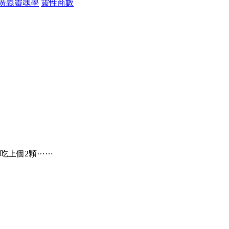
廣義靈魂學
靈性商數
吃上個2顆⋯⋯