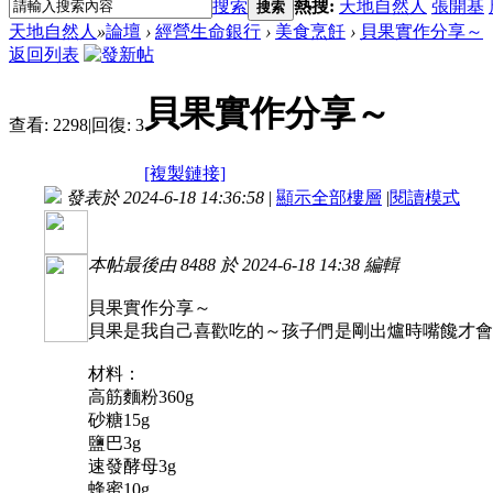
搜索
熱搜:
天地自然人
張開基
搜索
天地自然人
»
論壇
›
經營生命銀行
›
美食烹飪
›
貝果實作分享～
返回列表
貝果實作分享～
查看:
2298
|
回復:
3
[複製鏈接]
發表於 2024-6-18 14:36:58
|
顯示全部樓層
|
閱讀模式
本帖最後由 8488 於 2024-6-18 14:38 編輯
貝果實作分享～
貝果是我自己喜歡吃的～孩子們是剛出爐時嘴饞才會
材料：
高筋麵粉360g
砂糖15g
鹽巴3g
速發酵母3g
蜂蜜10g