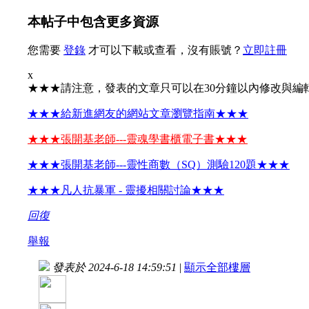
本帖子中包含更多資源
您需要
登錄
才可以下載或查看，沒有賬號？
立即註冊
x
★★★請注意，發表的文章只可以在30分鐘以內修改與編
★★★給新進網友的網站文章瀏覽指南★★★
★★★張開基老師---靈魂學書櫃電子書★★★
★★★張開基老師---靈性商數（SQ）測驗120題★★★
★★★凡人抗暴軍 - 靈擾相關討論★★★
回復
舉報
發表於 2024-6-18 14:59:51
|
顯示全部樓層