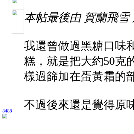
本帖最後由 賀蘭飛雪 於 20
我還曾做過黑糖口味
糕，就是把大約50克
樣過篩加在蛋黃霜的
不過後來還是覺得原
8488