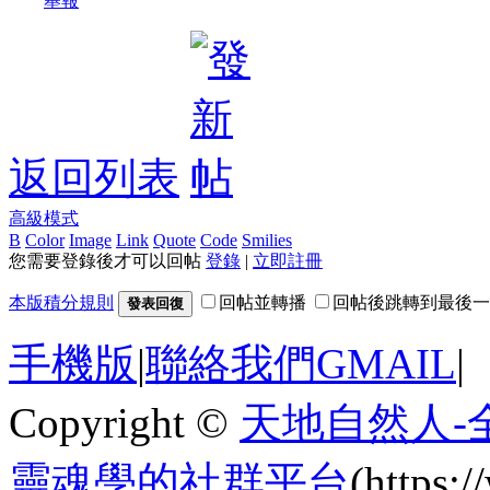
舉報
返回列表
高級模式
B
Color
Image
Link
Quote
Code
Smilies
您需要登錄後才可以回帖
登錄
|
立即註冊
本版積分規則
回帖並轉播
回帖後跳轉到最後一
發表回復
手機版
|
聯絡我們GMAIL
|
Copyright ©
天地自然人-
靈魂學的社群平台
(https