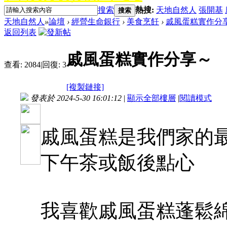
搜索
熱搜:
天地自然人
張開基
搜索
天地自然人
»
論壇
›
經營生命銀行
›
美食烹飪
›
戚風蛋糕實作分
返回列表
戚風蛋糕實作分享～
查看:
2084
|
回復:
3
[複製鏈接]
發表於 2024-5-30 16:01:12
|
顯示全部樓層
|
閱讀模式
戚風蛋糕是我們家的
下午茶或飯後點心
我喜歡戚風蛋糕蓬鬆