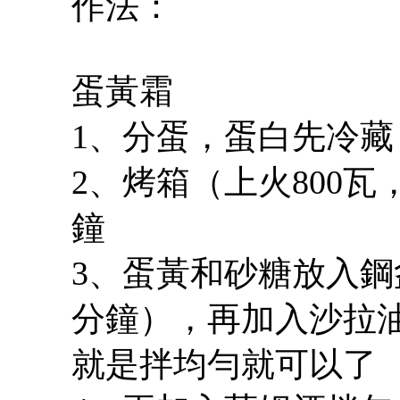
作法：
蛋黃霜
1、分蛋，蛋白先冷
2、烤箱（上火800瓦，
鐘
3、蛋黃和砂糖放入鋼
分鐘），再加入沙拉油
就是拌均勻就可以了