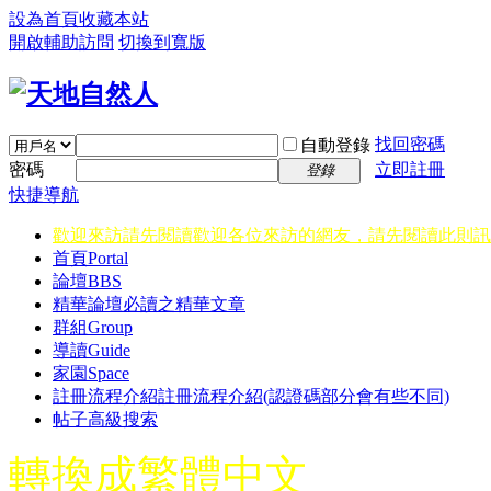
設為首頁
收藏本站
開啟輔助訪問
切換到寬版
找回密碼
自動登錄
密碼
立即註冊
登錄
快捷導航
歡迎來訪請先閱讀
歡迎各位來訪的網友，請先閱讀此則訊
首頁
Portal
論壇
BBS
精華
論壇必讀之精華文章
群組
Group
導讀
Guide
家園
Space
註冊流程介紹
註冊流程介紹(認證碼部分會有些不同)
帖子高級搜索
轉換成繁體中文