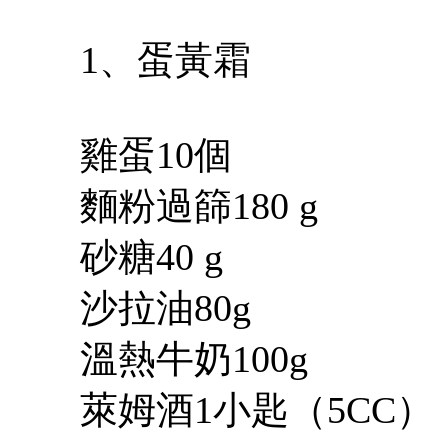
1、蛋黃霜
雞蛋10個
麵粉過篩180 g
砂糖40 g
沙拉油80g
溫熱牛奶100g
萊姆酒1小匙（5CC）