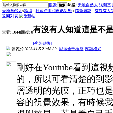
搜索
熱搜:
天地自然人
張開基
搜索
天地自然人
»
論壇
›
社會時事和自然科學
›
隨筆雜說
›
有沒有人
返回列表
有沒有人知道這是不是
查看:
1844
|
回復:
8
[複製鏈接]
發表於 2023-11-5 21:58:39
|
顯示全部樓層
|
閱讀模式
剛好在Youtube看到
的，所以可看清楚的到
層透明的光膜，正巧也
容的視覺效果，有時候