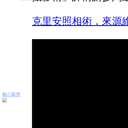
克里安照相術，來源
觀心取慧