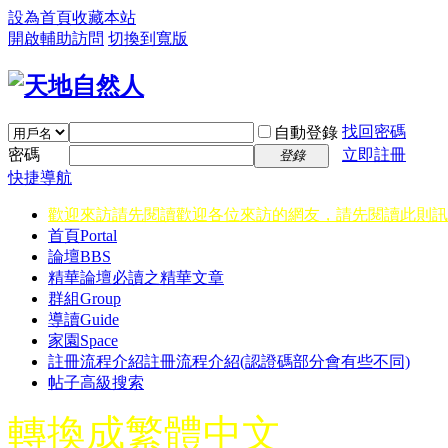
設為首頁
收藏本站
開啟輔助訪問
切換到寬版
找回密碼
自動登錄
密碼
立即註冊
登錄
快捷導航
歡迎來訪請先閱讀
歡迎各位來訪的網友，請先閱讀此則訊
首頁
Portal
論壇
BBS
精華
論壇必讀之精華文章
群組
Group
導讀
Guide
家園
Space
註冊流程介紹
註冊流程介紹(認證碼部分會有些不同)
帖子高級搜索
轉換成繁體中文