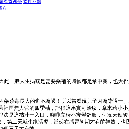
廣義靈魂學
靈性商數
藥方
因此一般人生病或是需要藥補的時候都是拿中藥，也大都
西藥荼毒長大的也不為過！所以當發現兒子因為染過一、
舊社區無人管的四季桔，記得這果實可治痎，拿來給小小
說法是這桔汁一入口，喉嚨立時不癢變舒服，何況天然酸
四次，第二天就生龍活虎，當然在感冒初期才有的神效，也
吃個三天才有效！