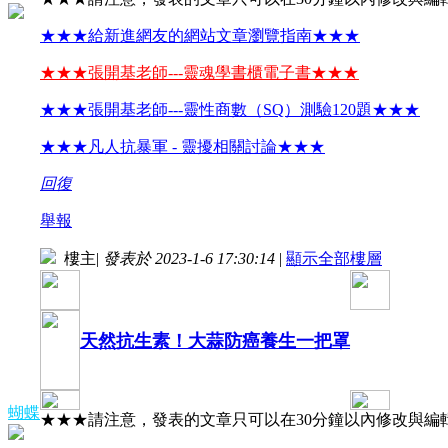
★★★給新進網友的網站文章瀏覽指南★★★
★★★張開基老師---靈魂學書櫃電子書★★★
★★★張開基老師---靈性商數（SQ）測驗120題★★★
★★★凡人抗暴軍 - 靈擾相關討論★★★
回復
舉報
樓主
|
發表於 2023-1-6 17:30:14
|
顯示全部樓層
天然抗生素！大蒜防癌養生一把罩
蝴蝶
★★★請注意，發表的文章只可以在30分鐘以內修改與編