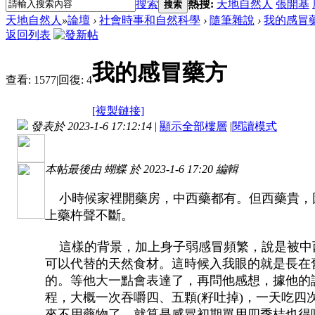
搜索
熱搜:
天地自然人
張開基
搜索
天地自然人
»
論壇
›
社會時事和自然科學
›
隨筆雜說
›
我的感冒
返回列表
我的感冒藥方
查看:
1577
|
回復:
4
[複製鏈接]
發表於 2023-1-6 17:12:14
|
顯示全部樓層
|
閱讀模式
本帖最後由 蝴蝶 於 2023-1-6 17:20 編輯
小時候家裡開藥房，中西藥都有。但西藥貴，
上藥杵聲不斷。
這樣的背景，加上身子弱感冒頻繁，說是被中
可以代替的天然食材。這時候入我眼的就是長在
的。等他大一點會表達了，再問他感想，據他的
程，大概一次吞嚼四、五顆(籽吐掉)，一天吃
來不用藥物了，就算是感冒初期單用四季桔也得