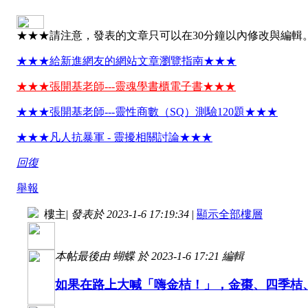
★★★請注意，發表的文章只可以在30分鐘以內修改與編輯
★★★給新進網友的網站文章瀏覽指南★★★
★★★張開基老師---靈魂學書櫃電子書★★★
★★★張開基老師---靈性商數（SQ）測驗120題★★★
★★★凡人抗暴軍 - 靈擾相關討論★★★
回復
舉報
樓主
|
發表於 2023-1-6 17:19:34
|
顯示全部樓層
本帖最後由 蝴蝶 於 2023-1-6 17:21 編輯
如果在路上大喊「嗨金桔！」，金棗、四季桔