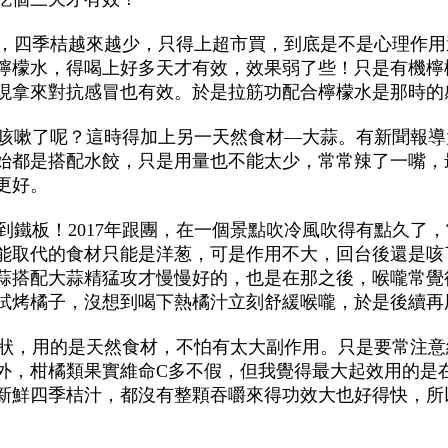
，四季桔越來越少，只得上超市買，到底是不是心理作用
檸檬水，得喝上好多天才有效，效果弱了些！只是有機檸
現拿來對抗感冒也有效。於是拉筋功配合檸檬水是那時的
咳嗽了呢？這時得加上另一天然食材—大蒜。有新聞報導
始都是搭配水餃，只是用量也不能太少，常常辣了一嘴，
更好。
鐵板！2017年跟團，在一個景點吹冷風吹得有點久了
能取代的食材只能是洋葱，可是作用不大，回台後還是咳
蒜搭配大蒜精猛攻才慢慢好的，也是在那之後，喉嚨常覺
試烤橘子，沒想到喝下熱橘汁立刻舒緩喉嚨，於是後續再
狀，用的是天然食材，不怕有太大副作用。只是要常注意
外，柑橘類果實維命C多不假，但我覺得最大起效用的是
新鮮四季桔汁，都沒有整顆吞嚼來得功效大也好得快，所