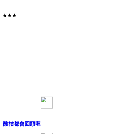
。★★★
、酸桔都會回頭喔