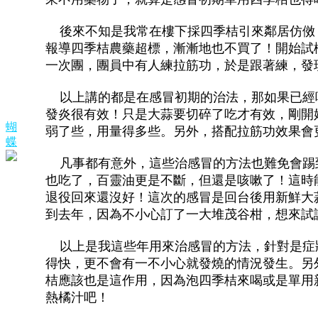
後來不知是我常在樓下採四季桔引來鄰居仿傚
報導四季桔農藥超標，漸漸地也不買了！開始試
一次團，團員中有人練拉筋功，於是跟著練，發
以上講的都是在感冒初期的治法，那如果已經
發炎很有效！只是大蒜要切碎了吃才有效，剛開
蝴
弱了些，用量得多些。另外，搭配拉筋功效果會
蝶
凡事都有意外，這些治感冒的方法也難免會踢到
也吃了，百靈油更是不斷，但還是咳嗽了！這時
退役回來還沒好！這次的感冒是回台後用新鮮大
到去年，因為不小心訂了一大堆茂谷柑，想來試
以上是我這些年用來治感冒的方法，針對是症
得快，更不會有一不小心就發燒的情況發生。另
桔應該也是這作用，因為泡四季桔來喝或是單用
熱橘汁吧！