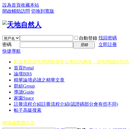
設為首頁
收藏本站
開啟輔助訪問
切換到寬版
找回密碼
自動登錄
密碼
立即註冊
登錄
快捷導航
歡迎來訪請先閱讀
歡迎各位來訪的網友，請先閱讀此則訊
首頁
Portal
論壇
BBS
精華
論壇必讀之精華文章
群組
Group
導讀
Guide
家園
Space
註冊流程介紹
註冊流程介紹(認證碼部分會有些不同)
帖子高級搜索
轉換成繁體中文