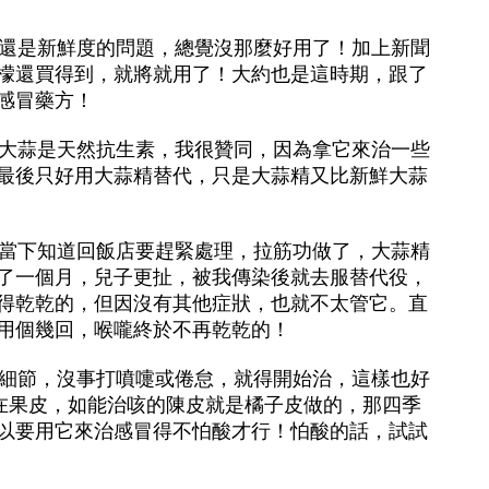
還是新鮮度的問題，總覺沒那麼好用了！加上新聞
檬還買得到，就將就用了！大約也是這時期，跟了
感冒藥方！
大蒜是天然抗生素，我很贊同，因為拿它來治一些
最後只好用大蒜精替代，只是大蒜精又比新鮮大蒜
，當下知道回飯店要趕緊處理，拉筋功做了，大蒜精
了一個月，兒子更扯，被我傳染後就去服替代役，
得乾乾的，但因沒有其他症狀，也就不太管它。直
用個幾回，喉嚨終於不再乾乾的！
細節，沒事打噴嚏或倦怠，就得開始治，這樣也好
在果皮，如能治咳的陳皮就是橘子皮做的，那四季
以要用它來治感冒得不怕酸才行！怕酸的話，試試