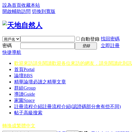
設為首頁
收藏本站
開啟輔助訪問
切換到寬版
找回密碼
自動登錄
密碼
立即註冊
登錄
快捷導航
歡迎來訪請先閱讀
歡迎各位來訪的網友，請先閱讀此則訊
首頁
Portal
論壇
BBS
精華
論壇必讀之精華文章
群組
Group
導讀
Guide
家園
Space
註冊流程介紹
註冊流程介紹(認證碼部分會有些不同)
帖子高級搜索
轉換成繁體中文