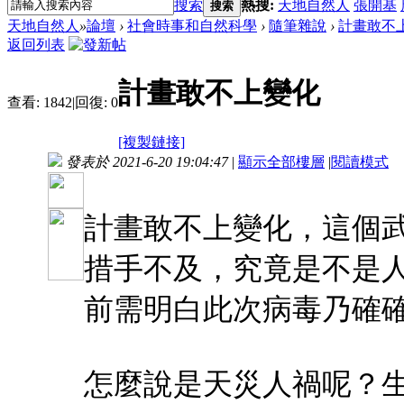
搜索
熱搜:
天地自然人
張開基
搜索
天地自然人
»
論壇
›
社會時事和自然科學
›
隨筆雜說
›
計畫敢不
返回列表
計畫敢不上變化
查看:
1842
|
回復:
0
[複製鏈接]
發表於 2021-6-20 19:04:47
|
顯示全部樓層
|
閱讀模式
計畫敢不上變化，這個武
措手不及，究竟是不是
前需明白此次病毒乃確
怎麼說是天災人禍呢？