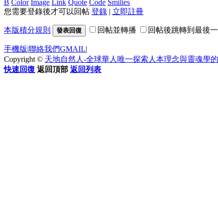
B
Color
Image
Link
Quote
Code
Smilies
您需要登錄後才可以回帖
登錄
|
立即註冊
本版積分規則
回帖並轉播
回帖後跳轉到最後一
發表回復
手機版
|
聯絡我們GMAIL
|
Copyright ©
天地自然人-全球華人唯一探索人本理念與靈魂學
快速回復
返回頂部
返回列表