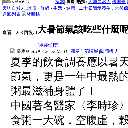
搜索
熱搜:
天地自然人
張開基
搜索
天地自然人
»
論壇
›
群組
›
生活
›
健康
›
二十四節氣養生
›
大暑
返回列表
大暑節氣該吃些什麼
查看:
1263
|
回復:
1
[複製鏈接]
發表於 2019-7-24 22:05:41
|
顯示全部樓層
|
閱讀模式
夏季的飲食調養應以暑
節氣，更是一年中最熱
粥最滋補身體了！
中國著名醫家〈李時珍
食粥一大碗，空腹虛，