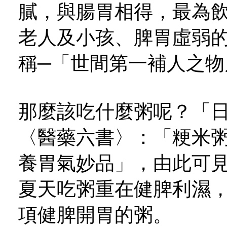
膩，與腸胃相得，最為
老人及小孩、脾胃虛弱
稱─「世間第一補人之物
那麼該吃什麼粥呢？「
〈醫藥六書〉：「粳米
養胃氣妙品」，由此可
夏天吃粥重在健脾利濕
項健脾開胃的粥。