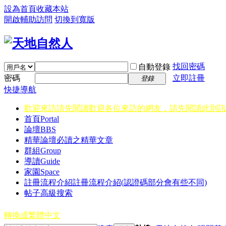
設為首頁
收藏本站
開啟輔助訪問
切換到寬版
找回密碼
自動登錄
密碼
立即註冊
登錄
快捷導航
歡迎來訪請先閱讀
歡迎各位來訪的網友，請先閱讀此則訊
首頁
Portal
論壇
BBS
精華
論壇必讀之精華文章
群組
Group
導讀
Guide
家園
Space
註冊流程介紹
註冊流程介紹(認證碼部分會有些不同)
帖子高級搜索
轉換成繁體中文