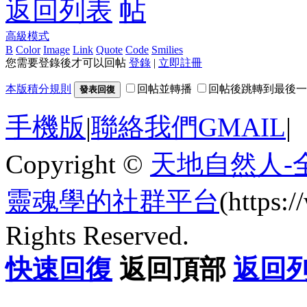
返回列表
高級模式
B
Color
Image
Link
Quote
Code
Smilies
您需要登錄後才可以回帖
登錄
|
立即註冊
本版積分規則
回帖並轉播
回帖後跳轉到最後一
發表回復
手機版
|
聯絡我們GMAIL
|
Copyright ©
天地自然人-
靈魂學的社群平台
(https
Rights Reserved.
快速回復
返回頂部
返回