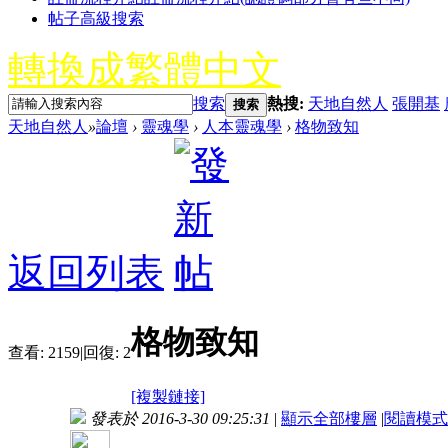
帖子高級搜索
轉換成繁體中文
搜索
熱搜:
天地自然人
張開基
搜索
天地自然人
»
論壇
›
靈魂學
›
人本靈魂學
›
格物致知
返回列表
格物致知
查看:
2159
|
回復:
2
[複製鏈接]
發表於 2016-3-30 09:25:31
|
顯示全部樓層
|
閱讀模式