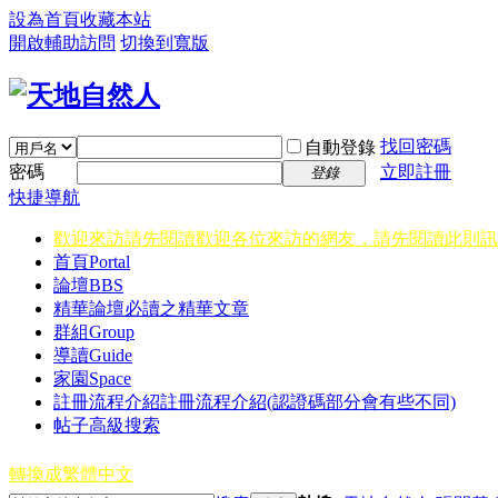
設為首頁
收藏本站
開啟輔助訪問
切換到寬版
找回密碼
自動登錄
密碼
立即註冊
登錄
快捷導航
歡迎來訪請先閱讀
歡迎各位來訪的網友，請先閱讀此則訊
首頁
Portal
論壇
BBS
精華
論壇必讀之精華文章
群組
Group
導讀
Guide
家園
Space
註冊流程介紹
註冊流程介紹(認證碼部分會有些不同)
帖子高級搜索
轉換成繁體中文