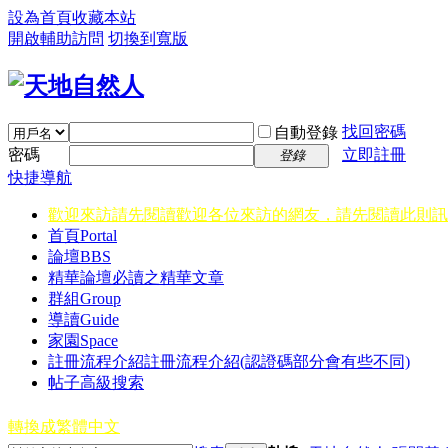
設為首頁
收藏本站
開啟輔助訪問
切換到寬版
找回密碼
自動登錄
密碼
立即註冊
登錄
快捷導航
歡迎來訪請先閱讀
歡迎各位來訪的網友，請先閱讀此則訊
首頁
Portal
論壇
BBS
精華
論壇必讀之精華文章
群組
Group
導讀
Guide
家園
Space
註冊流程介紹
註冊流程介紹(認證碼部分會有些不同)
帖子高級搜索
轉換成繁體中文