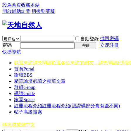
設為首頁
收藏本站
開啟輔助訪問
切換到寬版
找回密碼
自動登錄
密碼
立即註冊
登錄
快捷導航
歡迎來訪請先閱讀
歡迎各位來訪的網友，請先閱讀此則訊
首頁
Portal
論壇
BBS
精華
論壇必讀之精華文章
群組
Group
導讀
Guide
家園
Space
註冊流程介紹
註冊流程介紹(認證碼部分會有些不同)
帖子高級搜索
轉換成繁體中文