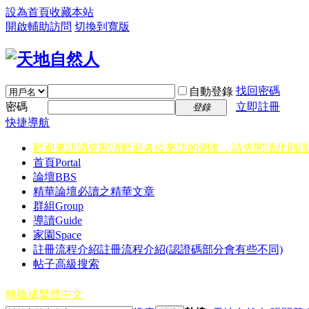
設為首頁
收藏本站
開啟輔助訪問
切換到寬版
找回密碼
自動登錄
密碼
立即註冊
登錄
快捷導航
歡迎來訪請先閱讀
歡迎各位來訪的網友，請先閱讀此則訊
首頁
Portal
論壇
BBS
精華
論壇必讀之精華文章
群組
Group
導讀
Guide
家園
Space
註冊流程介紹
註冊流程介紹(認證碼部分會有些不同)
帖子高級搜索
轉換成繁體中文