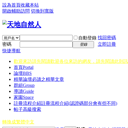
設為首頁
收藏本站
開啟輔助訪問
切換到寬版
找回密碼
自動登錄
密碼
立即註冊
登錄
快捷導航
歡迎來訪請先閱讀
歡迎各位來訪的網友，請先閱讀此則訊
首頁
Portal
論壇
BBS
精華
論壇必讀之精華文章
群組
Group
導讀
Guide
家園
Space
註冊流程介紹
註冊流程介紹(認證碼部分會有些不同)
帖子高級搜索
轉換成繁體中文