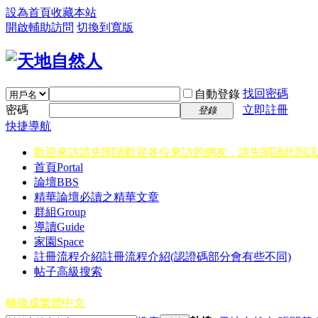
設為首頁
收藏本站
開啟輔助訪問
切換到寬版
找回密碼
自動登錄
密碼
立即註冊
登錄
快捷導航
歡迎來訪請先閱讀
歡迎各位來訪的網友，請先閱讀此則訊
首頁
Portal
論壇
BBS
精華
論壇必讀之精華文章
群組
Group
導讀
Guide
家園
Space
註冊流程介紹
註冊流程介紹(認證碼部分會有些不同)
帖子高級搜索
轉換成繁體中文