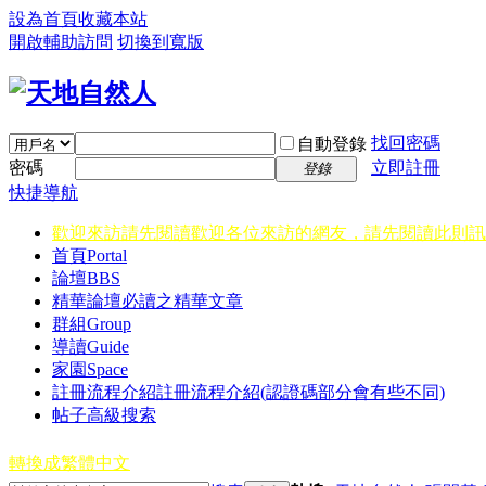
設為首頁
收藏本站
開啟輔助訪問
切換到寬版
找回密碼
自動登錄
密碼
立即註冊
登錄
快捷導航
歡迎來訪請先閱讀
歡迎各位來訪的網友，請先閱讀此則訊
首頁
Portal
論壇
BBS
精華
論壇必讀之精華文章
群組
Group
導讀
Guide
家園
Space
註冊流程介紹
註冊流程介紹(認證碼部分會有些不同)
帖子高級搜索
轉換成繁體中文