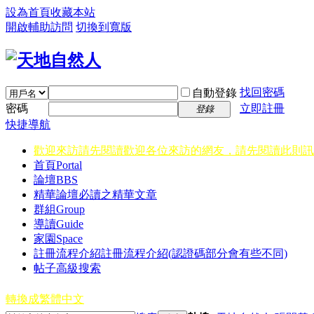
設為首頁
收藏本站
開啟輔助訪問
切換到寬版
找回密碼
自動登錄
密碼
立即註冊
登錄
快捷導航
歡迎來訪請先閱讀
歡迎各位來訪的網友，請先閱讀此則訊
首頁
Portal
論壇
BBS
精華
論壇必讀之精華文章
群組
Group
導讀
Guide
家園
Space
註冊流程介紹
註冊流程介紹(認證碼部分會有些不同)
帖子高級搜索
轉換成繁體中文