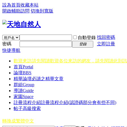
設為首頁
收藏本站
開啟輔助訪問
切換到寬版
找回密碼
自動登錄
密碼
立即註冊
登錄
快捷導航
歡迎來訪請先閱讀
歡迎各位來訪的網友，請先閱讀此則訊
首頁
Portal
論壇
BBS
精華
論壇必讀之精華文章
群組
Group
導讀
Guide
家園
Space
註冊流程介紹
註冊流程介紹(認證碼部分會有些不同)
帖子高級搜索
轉換成繁體中文